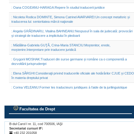
: Oana COGEANU-HARAGA:Repere în studiul traducerii juridice
: Nicoleta Rodica DOMINTE, Simona Catrinel AVARVAREI:Un concept metaforic și
traducerea lui: senioritatea mărcii naţionale
: Angela GRĂDINARU, Vitalina BAHNEANU:Nespusul în sala de judecată: provocări
și strategii de traducere a implicitului în pledoarii
: Mădălina-Gabriela GUŢĂ, Crina-Maria STANCIU:Moștenitor, erede,
moștenire.Interpretare prin traducere juridică
: Grygorii MOSHAK:Traduceri din surse germane și române ca o componentă a
dezvoltării jurisprudenţei
: Elena SÂRGHI:Consideraţii privind traducerile oficiale ale hotărârilor CJUE și CEDO
în materia dreptului privat
: Corina VELEANU:Former les traducteurs juridiques à l’aide de la jurilinguistique
Facultatea de Drept
.
B-dul Carol I nr. 11, cod 700506, IAŞI
Secretariat cursuri IF:
+40 232 201058