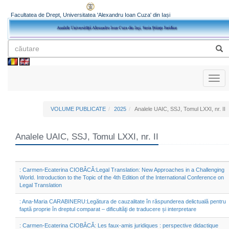
Facultatea de Drept, Universitatea 'Alexandru Ioan Cuza' din Iași
Toggl
naviga
VOLUME PUBLICATE
2025
Analele UAIC, SSJ, Tomul LXXI, nr. II
Analele UAIC, SSJ, Tomul LXXI, nr. II
: Carmen-Ecaterina CIOBÂCĂ:Legal Translation: New Approaches in a Challenging
World. Introduction to the Topic of the 4th Edition of the International Conference on
Legal Translation
: Ana-Maria CARABINERU:Legătura de cauzalitate în răspunderea delictuală pentru
faptă proprie în dreptul comparat – dificultăţi de traducere și interpretare
: Carmen-Ecaterina CIOBÂCĂ: Les faux-amis juridiques : perspective didactique