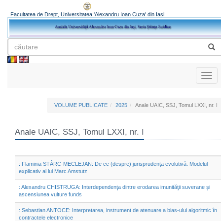
Facultatea de Drept, Universitatea 'Alexandru Ioan Cuza' din Iași
Toggl
naviga
VOLUME PUBLICATE
2025
Anale UAIC, SSJ, Tomul LXXI, nr. I
Anale UAIC, SSJ, Tomul LXXI, nr. I
: Flaminia STÂRC-MECLEJAN: De ce (despre) jurisprudenţa evolutivă. Modelul
explicativ al lui Marc Amstutz
: Alexandru CHISTRUGA: Interdependenţa dintre erodarea imunităţii suverane şi
ascensiunea vulture funds
: Sebastian ANTOCE: Interpretarea, instrument de atenuare a bias-ului algoritmic în
contractele electronice