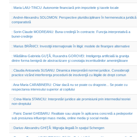
: Maria LAIU-TINCU: Autonomie financiară prin impozitele şi taxele locale
: Andrei-Alexandru SOLOMON: Perspective pluridisciplinare în hermeneutica juridică
comparatistă
: Sorin-Claude MODREANU: Buna-credinţă în contracte. Funcţia interpretativă a
bunei-credinţe
: Marius BRĂNICI: Investiţii internaţionale în litigii: modele de finanţare alternative
: Mădălina-Gabriela GUŢĂ, Ruxandra GOROVEI: Inteligenţa artificială la graniţa
dintre forma benignă de abstractizare şi conotaţia incertitudinilor ameninţătoare
: Claudia Antoanela SUSANU: Dinamica interpretării normei juridice. Consideraţii
practice vizând interferenţa procedurii de insolvenţă cu litigiile de drept comun
: Ana-Maria CARABINERU: Chiar dacă nu se poate cu dragoste... Se poate cu
respectarea interesului superior al copilului
: Crina-Maria STANCIU: Interpretări juridice ale promisiunii prin intermediul teoriei
non-dreptului
: Patric Daniel GHEBARU: Realitate sau utopie în aplicarea concretă a pedepselor
sub presiunea influenţei mass media, online media şi social media
: Darius-Alexandru GHIŢĂ: Migraţia ilegală în spaţiul Schengen