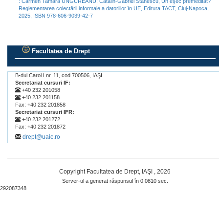
: Carmen Tamara UNGUREANU: Cătălin-Gabriel Stănescu, Un eşec premeditat?
Reglementarea colectării informale a datoriilor în UE, Editura TACT, Cluj-Napoca,
2025, ISBN 978-606-9039-42-7
Facultatea de Drept
.
B-dul Carol I nr. 11, cod 700506, IAŞI
Secretariat cursuri IF:
+40 232 201058
+40 232 201158
Fax: +40 232 201858
Secretariat cursuri IFR:
+40 232 201272
Fax: +40 232 201872
drept@uaic.ro
Copyright Facultatea de Drept, IAŞI , 2026
Server-ul a generat răspunsul în 0.0810 sec.
292087348