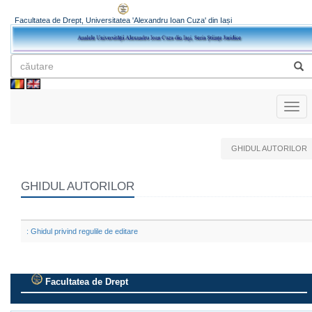
Facultatea de Drept, Universitatea 'Alexandru Ioan Cuza' din Iași
Toggl
naviga
GHIDUL AUTORILOR
GHIDUL AUTORILOR
: Ghidul privind regulile de editare
Facultatea de Drept
.