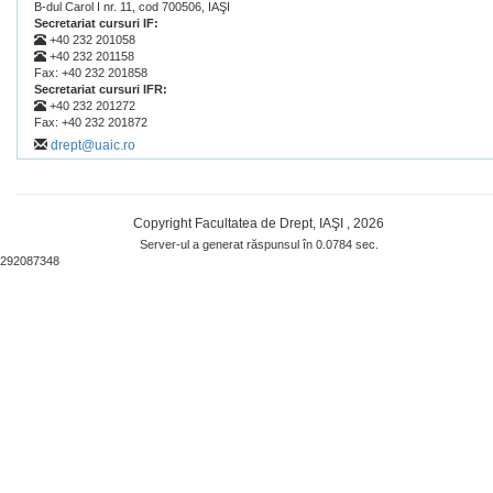
B-dul Carol I nr. 11, cod 700506, IAŞI
Secretariat cursuri IF:
+40 232 201058
+40 232 201158
Fax: +40 232 201858
Secretariat cursuri IFR:
+40 232 201272
Fax: +40 232 201872
drept@uaic.ro
Copyright Facultatea de Drept, IAŞI , 2026
Server-ul a generat răspunsul în 0.0784 sec.
292087348