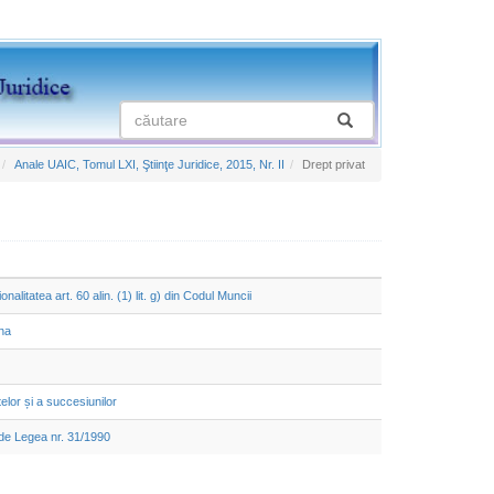
Anale UAIC, Tomul LXI, Ştiinţe Juridice, 2015, Nr. II
Drept privat
litatea art. 60 alin. (1) lit. g) din Codul Muncii
ina
lor și a succesiunilor
 de Legea nr. 31/1990