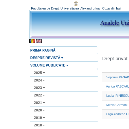
Facultatea de Drept, Universitatea 'Alexandru Ioan Cuza' din Iași
PRIMA PAGINĂ
DESPRE REVISTĂ
Drept privat
VOLUME PUBLICATE
2025
: Septimiu PANAINT
2024
: Aurica PASCAR, O
2023
2022
: Lucia IRINESCU: 
2021
: Mirela Carmen D
2020
: Olga Andreea UR
2019
2018