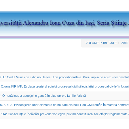
VOLUME PUBLICATE
2015
E: Codul Muncii pică din nou la testul de proporționalitate. Prezumpția de abuz –neconstituționa
xana KIRIIAK: Evoluția teoriei dreptului procesual civil și legislației procesual-civile în Uсra
O nouă lege a adopției: o șansă în plus spre o familie fericită
OBRILA: Evidențierea unor elemente de noutate din noul Cod Civil român în materia contracte
DA: Consecințele încălcării prevederilor legale privind constituirea societăților reglementate