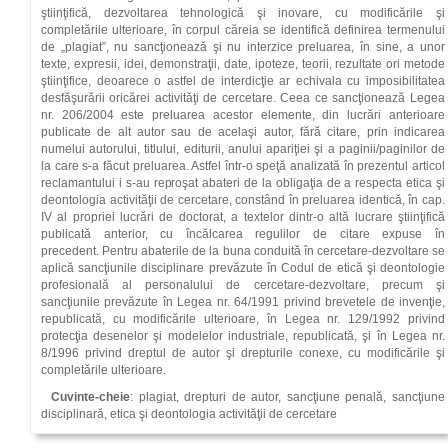
ştiinţifică, dezvoltarea tehnologică şi inovare, cu modificările şi
completările ulterioare, în corpul căreia se identifică definirea termenului
de „plagiat”, nu sancţionează şi nu interzice preluarea, în sine, a unor
texte, expresii, idei, demonstraţii, date, ipoteze, teorii, rezultate ori metode
ştiinţifice, deoarece o astfel de interdicţie ar echivala cu imposibilitatea
desfăşurării oricărei acti­vităţi de cercetare. Ceea ce sancţionează Legea
nr. 206/2004 este preluarea acestor ele­mente, din lucrări anterioare
publicate de alt autor sau de acelaşi autor, fără citare, prin indi­carea
numelui autorului, titlului, editurii, anului apariţiei şi a paginii/paginilor de
la care s‑a făcut preluarea. Astfel într‑o speţă analizată în prezentul articol
reclamantului i s‑au reproşat abateri de la obligaţia de a respecta etica şi
deontologia activităţii de cercetare, constând în preluarea identică, în cap.
IV al propriei lucrări de doctorat, a textelor dintr‑o altă lucrare ştiinţifică
publicată anterior, cu încălcarea regulilor de citare expuse în
precedent. Pentru abaterile de la buna conduită în cercetare‑dezvoltare se
aplică sancţiunile disciplinare prevăzute în Codul de etică şi deontologie
profesională al personalului de cer­cetare‑dezvoltare, precum şi
sancţiunile prevăzute în Legea nr. 64/1991 privind brevetele de invenţie,
republicată, cu modificările ulterioare, în Legea nr. 129/1992 privind
protecţia desenelor şi modelelor industriale, republicată, şi în Legea nr.
8/1996 privind dreptul de autor şi drepturile conexe, cu modificările şi
completările ulterioare.
Cuvinte‑cheie
: plagiat, drepturi de autor, sancţiune penală, sancţiune
disciplinară, etica şi deontologia activităţii de cercetare