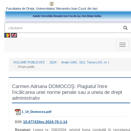
Facultatea de Drept, Universitatea 'Alexandru Ioan Cuza' din Iași
Toggl
naviga
VOLUME PUBLICATE
2024
Anale UAIC. SSJ, Tomul LXX, nr. I
Drept public
Carmen Adriana DOMOCOŞ: Plagiatul între
încălcarea unei norme penale sau a uneia de drept
administrativ
1_14_Domocos.pdf
DOI:
10.47743/jss-2024-70-1-14
Rezumat:
Legea nr. 206/2004, privind buna conduită în cercetarea