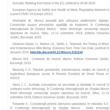
Eurostat, Working from home in the EU, publicat la 20.06.2018
European Agency for Safety and Health at Work, Regulating telework in
a post-COVID-19 Europe (2021)
Gheorghe M., Munca prestată prin utilizarea platformelor digitale.
Consecinţe asupra principiului egalităţii de tratament, în Conferinţa
Internaţională de Dreptul Muncii - Noile tehnologii consecinţe asupra
raportului de muncă, Sibiu, 11-12 octombrie 2019, Editura Universul
Juridic, Bucureşti, 2020
Giménez-Nadal J.I., Molina J.A., Velilla J., Telework, the Timing of Work,
and Instantaneous Well-Being: Evidence from Time Use Data, publicat în
ianuarie 2018,
http://dx.doi.org/10.2139/ssrn.3111144
Marica M.E., Contracte de muncă atipice, Editura Universul Juridic,
Bucureşti, 2019
Moarcăş C.A., Efectele globalizării, transformarea relaţiei de muncă şi
regândirea dialogului social, în Revista Română de Drept Privat, nr.
4/2019
Nenu C.C., Evoluţia conceptului de securitate şi sănătate în muncă în
contextul noilor tehnologii, în Conferinţa Internaţională de Dreptul Muncii
Noile tehnologii consecinţe asupra raportului de muncă, Sibiu, 11-12
octombrie 2019, Editura Universul Juridic, Bucureşti, 2020
Panainte S., Consideraţii privind alienarea salariatului în industria 4.0.,
în Conferinţa Internaţională de Dreptul Muncii - Noile tehnologii