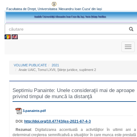
Facultatea de Drept, Universitatea 'Alexandru Ioan Cuza' din Iași
Toggl
naviga
VOLUME PUBLICATE
2021
Anale UAIC, Tomul LXVII, Științe juridice, supliment 2
Septimiu Panainte: Unele consideraţii mai de aproape
privind timpul de muncă la distanţă
3.panainte.pdf
DOI:
http://doi.org/
10.47743/jss-2021-67-4-3
Rezumat
: Digitalizarea accentuată a activităţilor în ultimii ani a
determinat creşterea semnificativă a situaţiilor în care munca este prestată