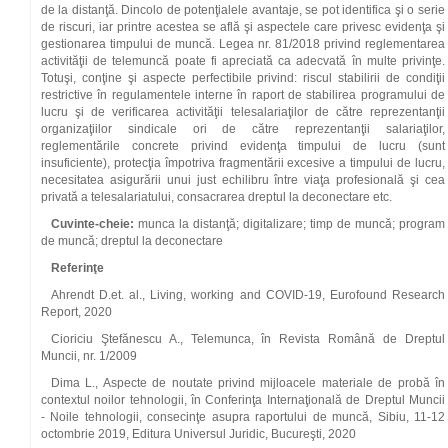
de la distanţă. Dincolo de potenţialele avantaje, se pot identifica şi o serie
de riscuri, iar printre acestea se află şi aspectele care privesc evidenţa şi
gestionarea timpului de muncă. Legea nr. 81/2018 privind reglementarea
activităţii de telemuncă poate fi apreciată ca adecvată în multe privinţe.
Totuşi, conţine şi aspecte perfectibile privind: riscul stabilirii de condiţii
restrictive în regulamentele interne în raport de stabilirea programului de
lucru şi de verificarea activităţii telesalariaţilor de către reprezentanţii
organizaţiilor sindicale ori de către reprezentanţii salariaţilor,
reglementările concrete privind evidenţa timpului de lucru (sunt
insuficiente), protecţia împotriva fragmentării excesive a timpului de lucru,
necesitatea asigurării unui just echilibru între viaţa profesională şi cea
privată a telesalariatului, consacrarea dreptul la deconectare etc.
Cuvinte-cheie:
munca la distanţă; digitalizare; timp de muncă; program
de muncă; dreptul la deconectare
Referinţe
Ahrendt D.et. al., Living, working and COVID-19, Eurofound Research
Report, 2020
Cioriciu Ştefănescu A., Telemunca, în Revista Română de Dreptul
Muncii, nr. 1/2009
Dima L., Aspecte de noutate privind mijloacele materiale de probă în
contextul noilor tehnologii, în Conferinţa Internaţională de Dreptul Muncii
- Noile tehnologii, consecinţe asupra raportului de muncă, Sibiu, 11-12
octombrie 2019, Editura Universul Juridic, Bucureşti, 2020