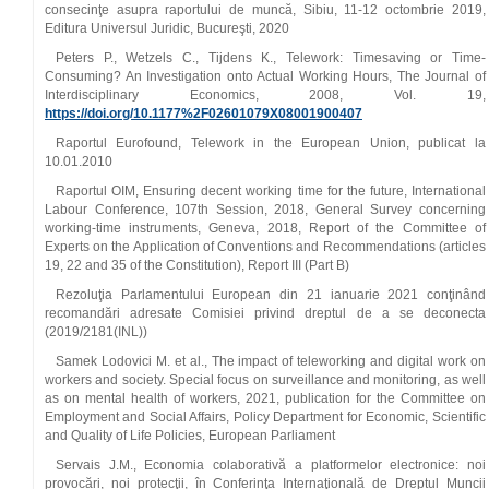
consecinţe asupra raportului de muncă, Sibiu, 11-12 octombrie 2019,
Editura Universul Juridic, Bucureşti, 2020
Peters P., Wetzels C., Tijdens K., Telework: Timesaving or Time-
Consuming? An Investigation onto Actual Working Hours, The Journal of
Interdisciplinary Economics, 2008, Vol. 19,
https://doi.org/10.1177%2F02601079X08001900407
Raportul Eurofound, Telework in the European Union, publicat la
10.01.2010
Raportul OIM, Ensuring decent working time for the future, International
Labour Conference, 107th Session, 2018, General Survey concerning
working-time instruments, Geneva, 2018, Report of the Committee of
Experts on the Application of Conventions and Recommendations (articles
19, 22 and 35 of the Constitution), Report III (Part B)
Rezoluţia Parlamentului European din 21 ianuarie 2021 conţinând
recomandări adresate Comisiei privind dreptul de a se deconecta
(2019/2181(INL))
Samek Lodovici M. et al., The impact of teleworking and digital work on
workers and society. Special focus on surveillance and monitoring, as well
as on mental health of workers, 2021, publication for the Committee on
Employment and Social Affairs, Policy Department for Economic, Scientific
and Quality of Life Policies, European Parliament
Servais J.M., Economia colaborativă a platformelor electronice: noi
provocări, noi protecţii, în Conferinţa Internaţională de Dreptul Muncii