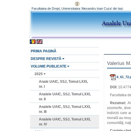
Facultatea de Drept, Universitatea 'Alexandru Ioan Cuza' din Iași
PRIMA PAGINĂ
DESPRE REVISTĂ
Valerius M.
VOLUME PUBLICATE
2025
6_61_72.
Anale UAIC, SSJ, Tomul LXXI,
nr. I
DOI:
10.4774
Analele UAIC, SSJ, Tomul LXXI,
Facultatea de
nr. II
Rezumat:
An
Analele UAIC, SSJ, Tomul LXXI,
zoomorfe, diver
nr. III
indivizii care 
morală au reuși
Analele UAIC, SSJ, Tomul LXXI,
comunităţi, naţi
nr. IV
Cuvinte-chei