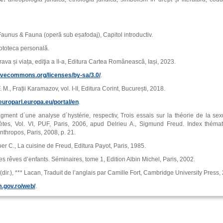
Faunus & Fauna (operă sub eșafodaj), Capitol introductiv.
fototeca personală.
rava și viața, ediţia a II-a, Editura Cartea Românească, Iași, 2023.
tivecommons.org/licenses/by-sa/3.0/
.
 M., Frații Karamazov, vol. I-II, Editura Corint, București, 2018.
europarl.europa.eu/portal/en
.
gment d´une analyse d´hystérie, respectiv, Trois essais sur la théorie de la sex
tes, Vol. VI, PUF, Paris, 2006, apud Delrieu A., Sigmund Freud. Index thémat
thropos, Paris, 2008, p. 21.
oer C., La cuisine de Freud, Editura Payot, Paris, 1985.
es rêves d’enfants. Séminaires, tome 1, Edition Albin Michel, Paris, 2002.
(dir.), *** Lacan, Traduit de l’anglais par Camille Fort, Cambridge University Press
m.gov.ro/web/
.