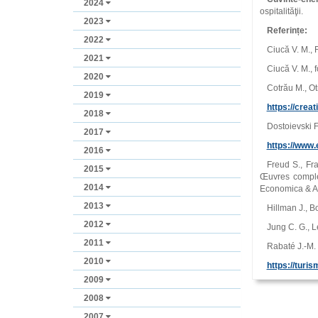
2024
ospitalităţii.
2023
Referințe:
2022
Ciucă V. M., 
2021
Ciucă V. M., 
2020
Cotrău M., Ot
2019
https://crea
2018
Dostoievski F.
2017
https://www.
2016
Freud S., Fra
2015
Œuvres complè
2014
Economica & An
2013
Hillman J., B
2012
Jung C. G., L
2011
Rabaté J.-M. 
2010
https://turis
2009
2008
2007