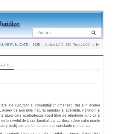
LUME PUBLICATE
2025
Analele UAIC, SSJ, Tomul LXXI, nr. IV
ărie...
tare ale culturilor și comunităţilor omenești, dar și-n acelea
aceea de a-și nutri natural membrii și aderenţii, vizitatorii și
literatură care exploatează acest filon de etnologie juridică și
 de la nivelul de bază, familial, dar cu deschidere către marile
e și justiţiabilitate dintre cele mai constante și pletorice.
uri oenologice juridico-morale, dreptul european al industriei