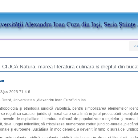
VO
 CIUCĂ:Natura, marea literatură culinară & dreptul din bucăt
pdf
3/jss-2025-71-4-6
 Drept, Universitatea „Alexandru Ioan Cuza” din Iași.
tropologia și etnologia juridică valorifică, pentru simbolizarea elementelor identi
se reguli cu caracter juridic și moral care se afirmă în jurul preocupării esenţiale, 
au nevoie de ospitalitate. Literatura culinară de popularizare a reţetelor și marea 
t, de-a lungul mileniilor, să cristalizeze numeroase coduri juridico-morale, plecând
onale și europene. Bucătăria, în mod generic, a devenit, în timp, o sursă de juridicitat
e:
antropologia juridică, etnologia juridică, simbolism în drept și literatură, cod