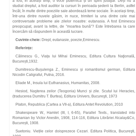
a fost, în același timp, o voce puternică și un spirit justiţiar. Deși nu a
studiat dreptul, a fost auditor la cursuri în perioada șederii la Berlin, astfel
încât, în multe dintre poeziile sale abordează teme sociale. În același timp,
într-una dintre nuvele găsim, in nuce, trimiteri la una dintre cele mai
controversate probleme ale zilelor noastre: eutanasia. A fost Eminescu
preopcupat, avant la lettre, de ”moartea bună”? Este întrebarea la care
încercăm să răspundem în această lucrare.
Cuvinte-cheie:
Drept, eutanasie, poezie,Eminescu.
Referințe:
Călinescu G., Viața lui Mihai Eminescu, Editura Cultura Naţională,
București,1932.
Dumitrescu-Bușulenga Z., Eminescu și romantismul german, Editura
Nicodin Caligraful, Putna, 2016.
Eliade M., Insula lui Euthanasius, Humanitas, 2008.
Hesiod, Naşterea zeilor (Teogonia) Munci și zile. Scutul lui Heracles,
(traducerea Dumitru T. Burtea), Editura Univers, Bucureşti, 1973
Platon, Republica (Cartea a VII-a), Editura Antet Revolution, 2010
Shakespeare W., Hamlet (III, I, 6-65), Parallel Texts., translated into
Romanian by Victor Anestin, 1908, 114-116, Editura Librăriei Alcalay&Co,
București, 1908.
Suetoniu. Viețile celor doisprezece Cezari. Editura Politica, Bucureşti,