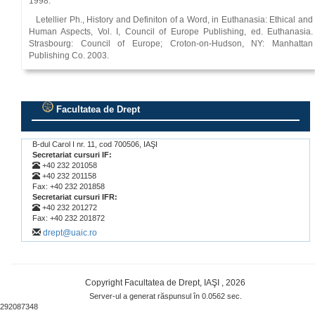
1998.
Letellier Ph., History and Definiton of a Word, in Euthanasia: Ethical and
Human Aspects, Vol. I, Council of Europe Publishing, ed. Euthanasia.
Strasbourg: Council of Europe; Croton-on-Hudson, NY: Manhattan
Publishing Co. 2003.
Facultatea de Drept
.
B-dul Carol I nr. 11, cod 700506, IAŞI
Secretariat cursuri IF:
+40 232 201058
+40 232 201158
Fax: +40 232 201858
Secretariat cursuri IFR:
+40 232 201272
Fax: +40 232 201872
drept@uaic.ro
Copyright Facultatea de Drept, IAŞI , 2026
Server-ul a generat răspunsul în 0.0562 sec.
292087348