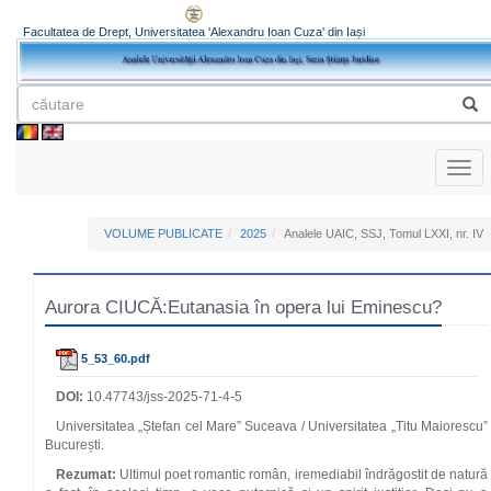
Facultatea de Drept, Universitatea 'Alexandru Ioan Cuza' din Iași
Toggl
naviga
VOLUME PUBLICATE
2025
Analele UAIC, SSJ, Tomul LXXI, nr. IV
Aurora CIUCĂ:Eutanasia în opera lui Eminescu?
5_53_60.pdf
DOI:
10.47743/jss-2025-71-4-5
Universitatea „Ștefan cel Mare” Suceava / Universitatea „Titu Maiorescu”
București.
Rezumat:
Ultimul poet romantic român, iremediabil îndrăgostit de natură