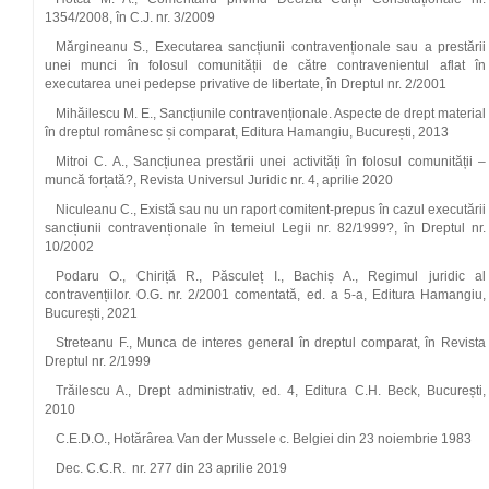
1354/2008, în C.J. nr. 3/2009
Mărgineanu S., Executarea sancțiunii contravenționale sau a prestării
unei munci în folosul comunității de către contravenientul aflat în
executarea unei pedepse privative de libertate, în Dreptul nr. 2/2001
Mihăilescu M. E., Sancțiunile contravenționale. Aspecte de drept material
în dreptul românesc și comparat, Editura Hamangiu, București, 2013
Mitroi C. A., Sancțiunea prestării unei activități în folosul comunității –
muncă forțată?, Revista Universul Juridic nr. 4, aprilie 2020
Niculeanu C., Există sau nu un raport comitent-prepus în cazul executării
sancțiunii contravenționale în temeiul Legii nr. 82/1999?, în Dreptul nr.
10/2002
Podaru O., Chiriță R., Păsculeț I., Bachiș A., Regimul juridic al
contravențiilor. O.G. nr. 2/2001 comentată, ed. a 5-a, Editura Hamangiu,
București, 2021
Streteanu F., Munca de interes general în dreptul comparat, în Revista
Dreptul nr. 2/1999
Trăilescu A., Drept administrativ, ed. 4, Editura C.H. Beck, București,
2010
C.E.D.O., Hotărârea Van der Mussele c. Belgiei din 23 noiembrie 1983
Dec. C.C.R. nr. 277 din 23 aprilie 2019