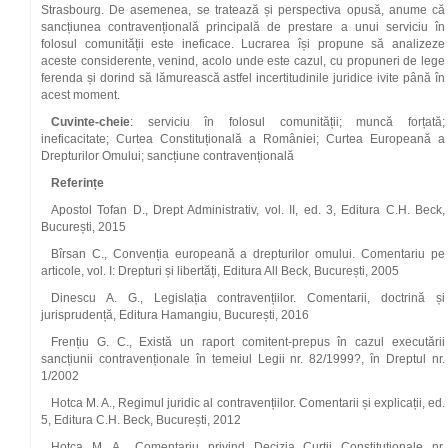
Strasbourg. De asemenea, se tratează și perspectiva opusă, anume că
sancțiunea contravențională principală de prestare a unui serviciu în
folosul comunității este ineficace. Lucrarea își propune să analizeze
aceste considerente, venind, acolo unde este cazul, cu propuneri de lege
ferenda și dorind să lămurească astfel incertitudinile juridice ivite până în
acest moment.
Cuvinte-cheie
: serviciu în folosul comunității; muncă forțată;
ineficacitate; Curtea Constituțională a României; Curtea Europeană a
Drepturilor Omului; sancțiune contravențională
Referințe
Apostol Tofan D., Drept Administrativ, vol. II, ed. 3, Editura C.H. Beck,
București, 2015
Bîrsan C., Convenția europeană a drepturilor omului. Comentariu pe
articole, vol. I: Drepturi și libertăți, Editura All Beck, București, 2005
Dinescu A. G., Legislația contravențiilor. Comentarii, doctrină și
jurisprudență, Editura Hamangiu, București, 2016
Frențiu G. C., Există un raport comitent-prepus în cazul executării
sancțiunii contravenționale în temeiul Legii nr. 82/1999?, în Dreptul nr.
1/2002
Hotca M. A., Regimul juridic al contravențiilor. Comentarii și explicații, ed.
5, Editura C.H. Beck, București, 2012
Hotca M. A., Comentariu privind Decizia Curții Constituționale nr.