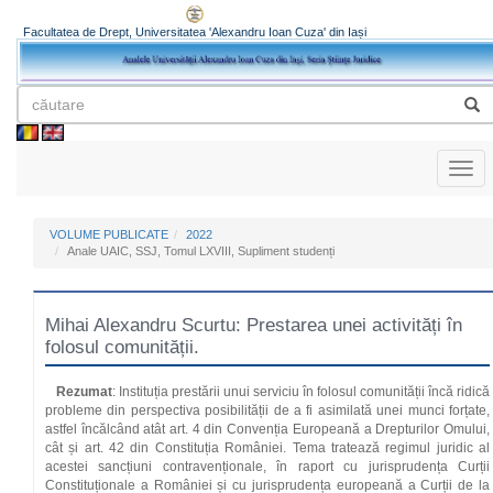
Facultatea de Drept, Universitatea 'Alexandru Ioan Cuza' din Iași
Toggl
naviga
VOLUME PUBLICATE
2022
Anale UAIC, SSJ, Tomul LXVIII, Supliment studenți
Mihai Alexandru Scurtu: Prestarea unei activități în
folosul comunității.
Rezumat
: Instituția prestării unui serviciu în folosul comunității încă ridică
probleme din perspectiva posibilității de a fi asimilată unei munci forțate,
astfel încălcând atât art. 4 din Convenția Europeană a Drepturilor Omului,
cât și art. 42 din Constituția României. Tema tratează regimul juridic al
acestei sancțiuni contravenționale, în raport cu jurisprudența Curții
Constituționale a României și cu jurisprudența europeană a Curții de la