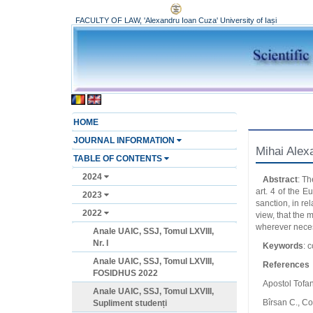
FACULTY OF LAW, 'Alexandru Ioan Cuza' University of Iași
HOME
JOURNAL INFORMATION
Mihai Alex
TABLE OF CONTENTS
2024
Abstract
: Th
art. 4 of the 
2023
sanction, in re
2022
view, that the 
wherever necess
Anale UAIC, SSJ, Tomul LXVIII,
Nr. I
Keywords
: 
Anale UAIC, SSJ, Tomul LXVIII,
References
FOSIDHUS 2022
Apostol Tofan 
Anale UAIC, SSJ, Tomul LXVIII,
Bîrsan C., Co
Supliment studenți