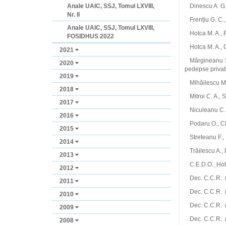
Anale UAIC, SSJ, Tomul LXVIII,
Dinescu A. G.
Nr. II
Frențiu G. C.
Anale UAIC, SSJ, Tomul LXVIII,
Hotca M. A., R
FOSIDHUS 2022
Hotca M. A., 
2021
Mărgineanu S
2020
pedepse privati
2019
Mihăilescu M.
2018
Mitroi C. A., 
2017
Niculeanu C.,
2016
Podaru O., Ch
2015
Streteanu F.,
2014
Trăilescu A.,
2013
C.E.D.O., Ho
2012
Dec. C.C.R. n
2011
Dec. C.C.R. 
2010
Dec. C.C.R. 
2009
Dec. C.C.
2008