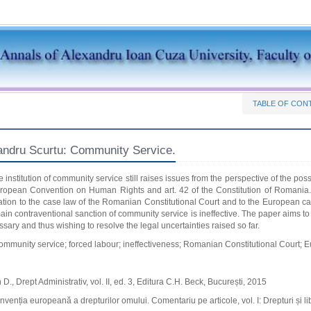
TABLE OF CON
andru Scurtu: Community Service.
e institution of community service still raises issues from the perspective of the poss
European Convention on Human Rights and art. 42 of the Constitution of Romania. T
lation to the case law of the Romanian Constitutional Court and to the European cas
main contraventional sanction of community service is ineffective. The paper aims t
ary and thus wishing to resolve the legal uncertainties raised so far.
community service; forced labour; ineffectiveness; Romanian Constitutional Court;
D., Drept Administrativ, vol. II, ed. 3, Editura C.H. Beck, București, 2015
nvenția europeană a drepturilor omului. Comentariu pe articole, vol. I: Drepturi și lib