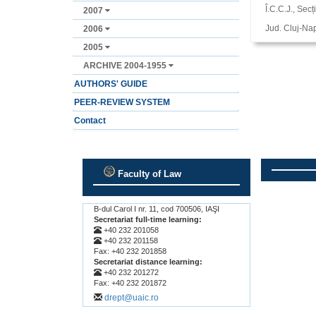
Î.C.C.J., Secț
2007
Jud. Cluj-Nap
2006
2005
ARCHIVE 2004-1955
AUTHORS' GUIDE
PEER-REVIEW SYSTEM
Contact
Faculty of Law
.
.
B-dul Carol I nr. 11, cod 700506, IAŞI
Secretariat full-time learning:
+40 232 201058
+40 232 201158
Fax: +40 232 201858
Secretariat distance learning:
+40 232 201272
Fax: +40 232 201872
drept@uaic.ro