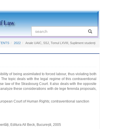
TENTS
2022
Anale UAIC, SSJ, Tomul LXVIII, Supliment studenți
ibility of being assimilated to forced labour, thus violating both
he topic deals with the legal regime of this contraventional
e law of the Strasbourg Court. It also deals with the opposite
o analyze these considerations with de lege ferenda proposals,
 European Court of Human Rights; contraventional sanction
ertăți, Editura All Beck, București, 2005