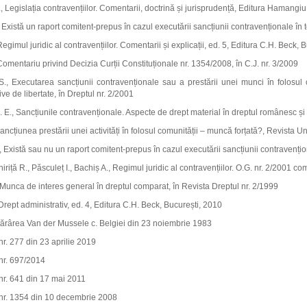
, Legislația contravențiilor. Comentarii, doctrină și jurisprudență, Editura Hamangiu
, Există un raport comitent-prepus în cazul executării sancțiunii contravenționale în 
egimul juridic al contravențiilor. Comentarii și explicații, ed. 5, Editura C.H. Beck, 
Comentariu privind Decizia Curții Constituționale nr. 1354/2008, în C.J. nr. 3/2009
., Executarea sancțiunii contravenționale sau a prestării unei munci în folosul c
ve de libertate, în Dreptul nr. 2/2001
 E., Sancțiunile contravenționale. Aspecte de drept material în dreptul românesc ș
Sancțiunea prestării unei activități în folosul comunității – muncă forțată?, Revista Un
 Există sau nu un raport comitent-prepus în cazul executării sancțiunii contravențion
iriță R., Păsculeț I., Bachiș A., Regimul juridic al contravențiilor. O.G. nr. 2/2001 
 Munca de interes general în dreptul comparat, în Revista Dreptul nr. 2/1999
 Drept administrativ, ed. 4, Editura C.H. Beck, București, 2010
tărârea Van der Mussele c. Belgiei din 23 noiembrie 1983
r. 277 din 23 aprilie 2019
nr. 697/2014
nr. 641 din 17 mai 2011
R. nr. 1354 din 10 decembrie 2008