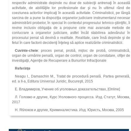
respectiv administrate depinde nu doar de subiecţii antrenaţi în această
activitate, de abilităţile lor profesionale dar şi nu în ultimul rând de
coeziunea actorilor implicaţi în această activitate. Criminalisticii, pe lângă
sarcina de a pune la dispoziţia organelor judiciare instrumentarul necesar
administrării probelor, în special în contextul progresului tehnico‑ştiinţific, îi
revine inclusiv obligaţia de a propune cele mai avansate metode de
conlucrare a organelor judiciare, astfel încât stabilirea adevărului în
procesului penal să devină o realitate. Realitate, care însă depinde şi de
felul în care factorii decidenţi înţeleg să aplice realizările criminalisticii.
Cuvinte‑cheie
: proces penal, probă, mijloc de probă, criminalistică,
organ de urmărire penală, organ de control, organ de constatare, ofiţer de
investigaţii, Agenţie de Recuperare a Bunurilor Infracţionale
Referinţe
Neagu I., Damaschin M., Tratat de procedură penală. Partea generală,
ed. a II‑a, Editura Universul Juridic, Bucureşti, 2015
E. Владимиров, Учение об уголовных доказательствах, [Online]
Л. Головко и другие, Курс Уголовного процесса. Изд. Статут, Москва,
2017
Н. Яблоков и другие, Криминалистика. Изд. Юристь, Москва, 2005