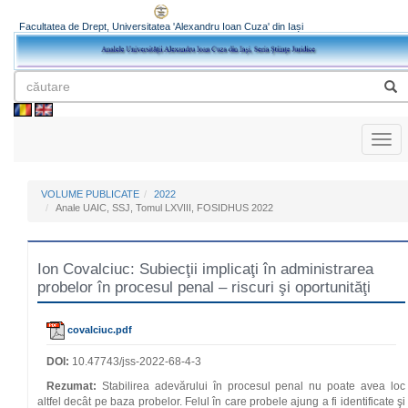
Facultatea de Drept, Universitatea 'Alexandru Ioan Cuza' din Iași
Toggl
naviga
VOLUME PUBLICATE
2022
Anale UAIC, SSJ, Tomul LXVIII, FOSIDHUS 2022
Ion Covalciuc: Subiecţii implicaţi în administrarea
probelor în procesul penal – riscuri şi oportunităţi
covalciuc.pdf
DOI:
10.47743/jss-2022-68-4-3
Rezumat:
Stabilirea adevărului în procesul penal nu poate avea loc
altfel decât pe baza probelor. Felul în care probele ajung a fi identificate şi