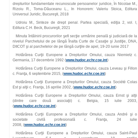
drepturilor fundamentale recunoscute persoanelor juridice, în Nicolae M.,
Rizoiu R., Toma‑Dăuceanu L., In Honorem: Valeriu Stoica, Editura
Universul Juridic, Bucureşti, 2018
Udroiu M., Sinteze de drept penal. Partea specială, ediţia 2, vol. I,
Editura C.H. Beck, Bucureşti, 2021
Minuta întâlnirii procurorilor şefi secţie urmărire penală şi judiciară de la
nivelul Parchetului de pe lângă Înalta Curte de Casaţie şi Justiţie, DNA,
DIICOT şi al parchetelor de pe lângă curţile de apel, 19‑20 iunie 2017
Hotărârea Curţii Europene a Drepturilor Omului, cauza Niemietz c.
Germania, 17 decembrie 1992 (
www.hudoc.echr.coe.int
)
Hotărârea Curţii Europene a Drepturilor Omului, cauza Leveau şi Fillon
c. Franţa, 6 septembrie 2015, (
www.hudoc.echr.coe.int
)
Hotărârea Curţii Europene a Drepturilor Omului, cauza Société Colas
Est şi alţii c. Franţa, 16 aprilie 2002, (
www.hudoc.echr.coe.int
)
Hotărârea Curţii Europene a Drepturilor Omului, cauza Ernst şi alţii
(dintre care două asociaţii) c. Belgia, 15 iulie 2003,
(
www.hudoc.echr.coe.int
)
Hotărârea Curţii Europene a Drepturilor Omului, cauza André şi o
societate civilă profesională c. Franţa, 24 iulie
2008, (
www.hudoc.echr.coe.int
)
Hotărârea Curţii Europene a Drepturilor Omului, cauza Saint‑Paul