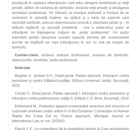
prevăzută în capitolul infracţiunilor care aduc atingere domiciliului şi vieţii
private, alături de violarea de domiciliu, violarea vieţii private şi divulgarea
secretului profesional. Pe măsură ce practica judiciară a început să se
contureze în această materie, au apărut şi o serie de aspecte care
necesită clarificări, precum determinarea corectă a obiectului juridic şi – în
strânsă legătură cu această problemă – cea a subiectului pasiv al
infracţiunii ori înţelegerea noţiunii de „sediu profesional”. Un ajutor
important pentru lămurirea acestor aspecte provine din numeroasele
puncte de legătură pe care infracţiunea le are cu cea de violare de
domiciliu.
Cuvinte-cheie:
violarea sediului profesional; violarea de domiciliu;
obiect juridic; domiciliu; sediu profesional
Referinţe
Bogdan S., Şerban D.A., Drept penal. Partea specială. Infracţiuni contra
persoanei şi contra înfăptuirii justiţiei, Editura Universul Juridic, Bucureşti,
2020
Cioclei V., Drept penal. Partea specială I. Infracţiuni contra persoanei şi
infracţiuni contra patrimoniului, ediţia 5, Editura C.H. Beck, Bucureşti, 2020
Emberland M., Protection against unwarranted searches and seizures of
corporate premises under article 8 of the European Convenţion of Human
Rights: the Colas Est vs. France approach, Michigan Journal of
International Law, nr. vol. 25/2003
Flauss J.‑F., Le contentieux de la réparation devant la Cour européenne