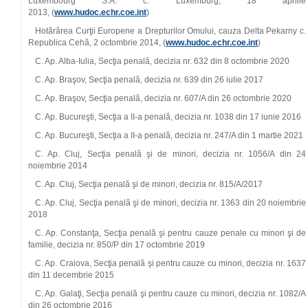
Luxembourg S.A. c. Luxemburg, 18 aprilie
2013, (
www.hudoc.echr.coe.int
)
Hotărârea Curţii Europene a Drepturilor Omului, cauza Delta Pekarny c.
Republica Cehă, 2 octombrie 2014, (
www.hudoc.echr.coe.int
)
C. Ap. Alba‑Iulia, Secţia penală, decizia nr. 632 din 8 octombrie 2020
C. Ap. Braşov, Secţia penală, decizia nr. 639 din 26 iulie 2017
C. Ap. Braşov, Secţia penală, decizia nr. 607/A din 26 octombrie 2020
C. Ap. Bucureşti, Secţia a II‑a penală, decizia nr. 1038 din 17 iunie 2016
C. Ap. Bucureşti, Secţia a II‑a penală, decizia nr. 247/A din 1 martie 2021
C. Ap. Cluj, Secţia penală şi de minori, decizia nr. 1056/A din 24
noiembrie 2014
C. Ap. Cluj, Secţia penală şi de minori, decizia nr. 815/A/2017
C. Ap. Cluj, Secţia penală şi de minori, decizia nr. 1363 din 20 noiembrie
2018
C. Ap. Constanţa, Secţia penală şi pentru cauze penale cu minori şi de
familie, decizia nr. 850/P din 17 octombrie 2019
C. Ap. Craiova, Secţia penală şi pentru cauze cu minori, decizia nr. 1637
din 11 decembrie 2015
C. Ap. Galaţi, Secţia penală şi pentru cauze cu minori, decizia nr. 1082/A
din 26 octombrie 2016