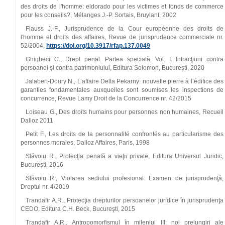
des droits de l'homme: eldorado pour les victimes et fonds de commerce
pour les conseils?, Mélanges J.‑P. Sortais, Bruylant, 2002
Flauss J.‑F., Jurisprudence de la Cour européenne des droits de
l'homme et droits des affaires, Revue de jurisprudence commerciale nr.
52/2004,
https://doi.org/10.3917/rfap.137.0049
Ghigheci C., Drept penal. Partea specială. Vol. I. Infracţiuni contra
persoanei şi contra patrimoniului, Editura Solomon, Bucureşti, 2020
Jalabert‑Doury N., L’affaire Delta Pekarny: nouvelle pierre à l’édifice des
garanties fondamentales auxquelles sont soumises les inspections de
concurrence, Revue Lamy Droit de la Concurrence nr. 42/2015
Loiseau G., Des droits humains pour personnes non humaines, Recueil
Dalloz 2011
Petit F., Les droits de la personnalité confrontés au particularisme des
personnes morales, Dalloz Affaires, Paris, 1998
Slăvoiu R., Protecţia penală a vieţii private, Editura Universul Juridic,
Bucureşti, 2016
Slăvoiu R., Violarea sediului profesional. Examen de jurisprudenţă,
Dreptul nr. 4/2019
Trandafir A.R., Protecţia drepturilor persoanelor juridice în jurisprudenţa
CEDO, Editura C.H. Beck, Bucureşti, 2015
Trandafir A.R., Antropomorfismul în mileniul III: noi prelungiri ale