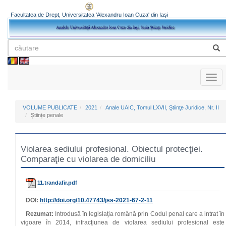
Facultatea de Drept, Universitatea 'Alexandru Ioan Cuza' din Iași
Toggl
naviga
VOLUME PUBLICATE
2021
Anale UAIC, Tomul LXVII, Ştiinţe Juridice, Nr. II
Științe penale
Violarea sediului profesional. Obiectul protecţiei.
Comparaţie cu violarea de domiciliu
11.trandafir.pdf
DOI:
http://doi.org/
10.47743
/jss-2021-67-2-11
Rezumat:
Introdusă în legislaţia română prin Codul penal care a intrat în
vigoare în 2014, infracţiunea de violarea sediului profesional este