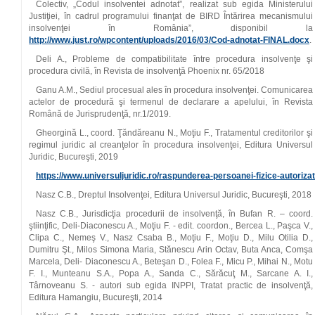
Colectiv, „Codul insolventei adnotat”, realizat sub egida Ministerului
Justiţiei, în cadrul programului finanţat de BIRD Întărirea mecanismului
insolvenţei în România”, disponibil la
http://www.just.ro/wpcontent/uploads/2016/03/Cod‑adnotat‑FINAL.docx
.
Deli A., Probleme de compatibilitate între procedura insolvenţe şi
procedura civilă, în Revista de insolvenţă Phoenix nr. 65/2018
Ganu A.M., Sediul procesual ales în procedura insolvenţei. Comunicarea
actelor de procedură şi termenul de declarare a apelului, în Revista
Română de Jurisprudenţă, nr.1/2019.
Gheorgină L., coord. Ţăndăreanu N., Moţiu F., Tratamentul creditorilor şi
regimul juridic al creanţelor în procedura insolvenţei, Editura Universul
Juridic, Bucureşti, 2019
https://www.universuljuridic.ro/raspunderea‑persoanei‑fizice‑autorizate‑
Nasz C.B., Dreptul Insolvenţei, Editura Universul Juridic, Bucureşti, 2018
Nasz C.B., Jurisdicţia procedurii de insolvenţă, în Bufan R. – coord.
ştiinţific, Deli‑Diaconescu A., Moţiu F. ‑ edit. coordon., Bercea L., Paşca V.,
Clipa C., Nemeş V., Nasz Csaba B., Moţiu F., Moţiu D., Milu Otilia D.,
Dumitru Şt., Milos Simona Maria, Stănescu Arin Octav, Buta Anca, Comşa
Marcela, Deli‑ Diaconescu A., Beteşan D., Folea F., Micu P., Mihai N., Motu
F. I., Munteanu S.A., Popa A., Sanda C., Sărăcuţ M., Sarcane A. I.,
Târnoveanu S. ‑ autori sub egida INPPI, Tratat practic de insolvenţă,
Editura Hamangiu, Bucureşti, 2014