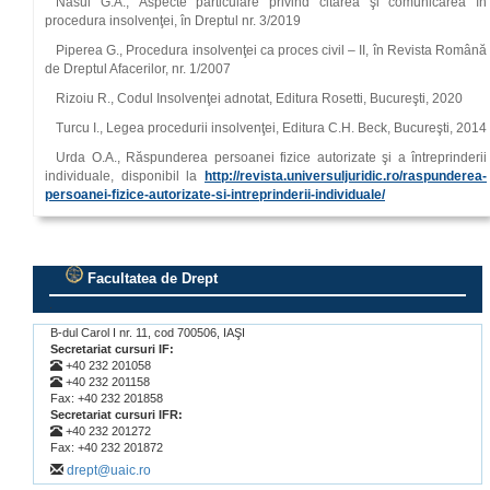
Năsui G.A., Aspecte particulare privind citarea şi comunicarea în
procedura insolvenţei, în Dreptul nr. 3/2019
Piperea G., Procedura insolvenţei ca proces civil – II, în Revista Română
de Dreptul Afacerilor, nr. 1/2007
Rizoiu R., Codul Insolvenţei adnotat, Editura Rosetti, Bucureşti, 2020
Turcu I., Legea procedurii insolvenţei, Editura C.H. Beck, Bucureşti, 2014
Urda O.A., Răspunderea persoanei fizice autorizate şi a întreprinderii
individuale, disponibil la
http://revista.universuljuridic.ro/raspunderea-
persoanei-fizice-autorizate-si-intreprinderii-individuale/
Facultatea de Drept
.
B-dul Carol I nr. 11, cod 700506, IAŞI
Secretariat cursuri IF:
+40 232 201058
+40 232 201158
Fax: +40 232 201858
Secretariat cursuri IFR:
+40 232 201272
Fax: +40 232 201872
drept@uaic.ro