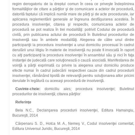
regim derogatoriu de la dreptul comun în ceea ce priveşte îndeplinirea
formalităţilor de citare a părţilor şi de comunicare a actelor de procedură,
datorită faptului că implică număr mare de părţi şi de acte procedurale, iar
aplicarea reglementării generale ar îngreuna desfăşurarea acesteia. În
procedura insolvenţei, citarea şi respectiv, comunicarea actelor de
procedură se pot realiza în trei modalităţi: potrivit Codului de procedură
civilă, prin publicarea actului de procedură în Buletinul procedurilor de
insolvenţă sau în ambele modalităţi. Alegerea de către unul dintre
participanţii la procedura insolvenţei a unui domiciliu procesual în cadrul
derulării unui litigiu în materie de insolvenţă nu poate fi invocată în raport
cu alţi participanţi la procedura insolvenţei în ansamblul său şi nici în faţa
instanţei de judecată care soluţionează o cauză asociată. Manifestarea de
voinţă a părţii exprimată cu privire la alegerea unui domiciliu produce
efecte numai în cadrul judecării respectivei cauze din cadrul procedurii
insolvenţei, rămânând lipsită de relevanţă pentru soluţionarea altor pricini
derulate în legătură cu aceeaşi procedură de insolvenţă.
Cuvinte-cheie:
domiciliu ales; procedura insolvenţei; Buletinul
procedurilor de insolvenţă; citarea părţilor
Referinţe
Bela N.C., Declanşarea procedurii insolvenţei, Editura Hamangiu,
Bucureşti, 2014
Cărpenaru S. D., Hotca M. A., Nemeş V., Codul insolvenţei comentat,
Editura Universul Juridic, Bucureşti, 2014