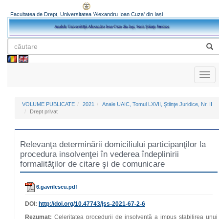
Facultatea de Drept, Universitatea 'Alexandru Ioan Cuza' din Iași
Toggl
naviga
VOLUME PUBLICATE
2021
Anale UAIC, Tomul LXVII, Ştiinţe Juridice, Nr. II
Drept privat
Relevanţa determinării domiciliului participanţilor la
procedura insolvenţei în vederea îndeplinirii
formalităţilor de citare şi de comunicare
6.gavrilescu.pdf
DOI:
http://doi.org/
10.47743
/jss-2021-67-2-6
Rezumat:
Celeritatea procedurii de insolvenţă a impus stabilirea unui