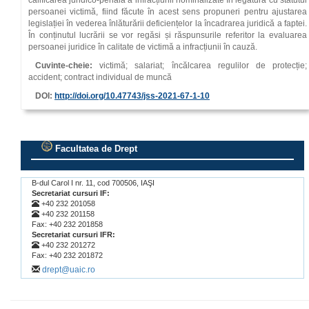
calificarea juridico-penală a infracțiunii nominalizate în legătură cu statutul
persoanei victimă, fiind făcute în acest sens propuneri pentru ajustarea
legislației în vederea înlăturării deficiențelor la încadrarea juridică a faptei.
În conținutul lucrării se vor regăsi și răspunsurile referitor la evaluarea
persoanei juridice în calitate de victimă a infracțiunii în cauză.
Cuvinte-cheie:
victimă; salariat; încălcarea regulilor de protecție;
accident; contract individual de muncă
DOI:
http://doi.org/
10.47743
/jss-2021-67-1-10
Facultatea de Drept
.
B-dul Carol I nr. 11, cod 700506, IAŞI
Secretariat cursuri IF:
+40 232 201058
+40 232 201158
Fax: +40 232 201858
Secretariat cursuri IFR:
+40 232 201272
Fax: +40 232 201872
drept@uaic.ro