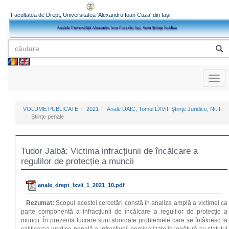
Facultatea de Drept, Universitatea 'Alexandru Ioan Cuza' din Iași
Toggl
naviga
VOLUME PUBLICATE
2021
Anale UAIC, Tomul LXVII, Ştiinţe Juridice, Nr. I
Științe penale
Tudor Jalbă: Victima infracțiunii de încălcare a
regulilor de protecție a muncii
anale_drept_lxvii_1_2021_10.pdf
Rezumat:
Scopul acestei cercetări constă în analiza amplă a victimei ca
parte componentă a infracțiunii de încălcare a regulilor de protecție a
muncii. În prezenta lucrare sunt abordate problemele care se întâlnesc la