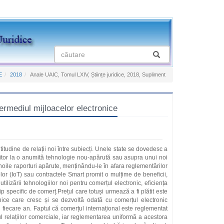
E
2018
Anale UAIC, Tomul LXIV, Științe juridice, 2018, Supliment
rmediul mijloacelor electronice
itudine de relații noi între subiecți. Unele state se dovedesc a
ritor la o anumită tehnologie nou-apărută sau asupra unui noi
 noile raporturi apărute, menținându-le în afara reglementărilor
lor (IoT) sau contractele Smart promit o mulțime de beneficii,
ilizării tehnologiilor noi pentru comerțul electronic, eficiența
tip specific de comerț.Prețul care totuși urmează a fi plătit este
nice care cresc și se dezvoltă odată cu comerțul electronic
 fiecare an. Faptul că comerțul internațional este reglementat
 relațiilor comerciale, iar reglementarea uniformă a acestora