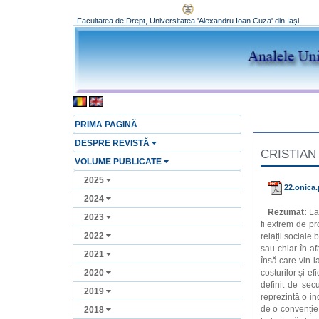
Facultatea de Drept, Universitatea 'Alexandru Ioan Cuza' din Iași
PRIMA PAGINĂ
DESPRE REVISTĂ
CRISTIAN O
VOLUME PUBLICATE
2025
22.onica.
2024
Rezumat:
La
2023
fi extrem de p
2022
relații sociale
sau chiar în af
2021
însă care vin l
2020
costurilor și ef
definit de sec
2019
reprezintă o in
de o convenție
2018