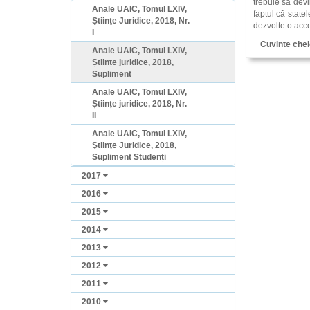
trebuie să devi
Anale UAIC, Tomul LXIV,
faptul că state
Ştiinţe Juridice, 2018, Nr.
dezvolte o acce
I
Cuvinte chei
Anale UAIC, Tomul LXIV,
Științe juridice, 2018,
Supliment
Anale UAIC, Tomul LXIV,
Științe juridice, 2018, Nr.
II
Anale UAIC, Tomul LXIV,
Ştiinţe Juridice, 2018,
Supliment Studenți
2017
2016
2015
2014
2013
2012
2011
2010