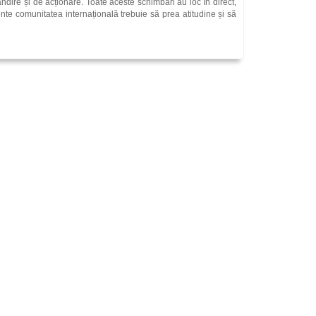
ndire și de acționare. Toate aceste schimbări au loc în direct,
nte comunitatea internațională trebuie să prea atitudine și să