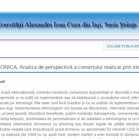
VOLUME PUBLICAT
NICA, Analiza de perspectivă a comerțului realizat prin inte
pdf
 scară internațională, comerțul electronic cumulează popularitate și dezvoltă o mult
rogresiste și nu ezită să reglementeze sau să stabilească o accepțiune unică refe
 bazate pe tehnologii. Alte state sunt încă sceptice și nu se avântă să reglementeze
ara legii. Implementarea tehnologiilor noi bazate pe Blockchain, Internetul obiecte
a un preț anumit. Abordând beneficiile, putem evidenția transaprența, conveniența ut
iciența timpului, posibilitatea de personalizare și de adaptare a tehnologiilor la un 
uritatea cibernetică, fenomene ca phishing sau fraude legate de plățile electro
dustrie ilegală care prejudiciază acest domeniu cu aproximativ 50 miliarde USD în
 ce datează din 1980 nu ne ajută mult, suntem martori a unei revoluții în domeniul