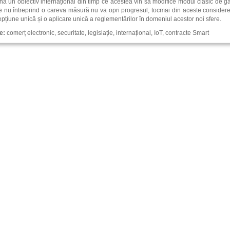
nă un obiectiv internațional din timp ce acestea vin să modifice modul clasic de ga
le nu întreprind o careva măsură nu va opri progresul, tocmai din aceste considere
pțiune unică și o aplicare unică a reglementărilor în domeniul acestor noi sfere.
e:
comerț electronic, securitate, legislație, internațional, IoT, contracte Smart