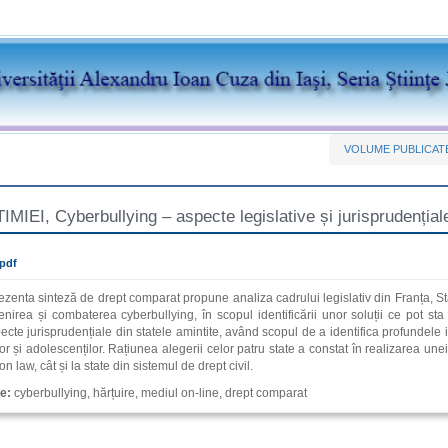
VOLUME PUBLICAT
MIEI, Cyberbullying – aspecte legislative și jurisprudenția
.pdf
zenta sinteză de drept comparat propune analiza cadrului legislativ din Franța, Stat
venirea și combaterea cyberbullying, în scopul identificării unor soluții ce pot st
cte jurisprudențiale din statele amintite, având scopul de a identifica profundel
lor și adolescenților. Rațiunea alegerii celor patru state a constat în realizarea une
law, cât și la state din sistemul de drept civil.
e:
cyberbullying, hărțuire, mediul on-line, drept comparat