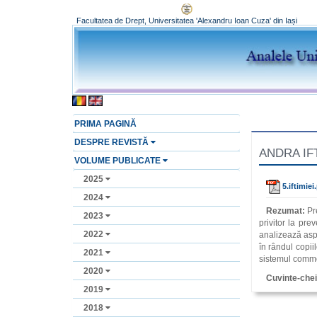
Facultatea de Drept, Universitatea 'Alexandru Ioan Cuza' din Iași
PRIMA PAGINĂ
DESPRE REVISTĂ
ANDRA IFTI
VOLUME PUBLICATE
2025
5.iftimiei
2024
Rezumat:
Pre
2023
privitor la pre
2022
analizează aspe
în rândul copii
2021
sistemul common 
2020
Cuvinte-chei
2019
2018