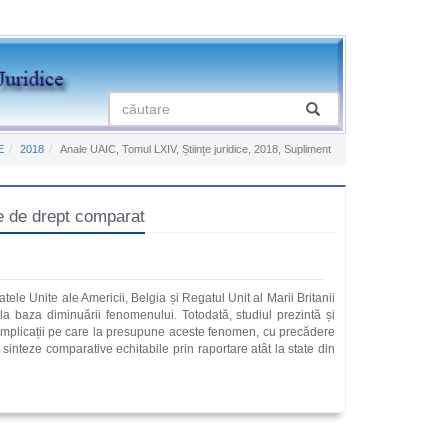
E
2018
Anale UAIC, Tomul LXIV, Științe juridice, 2018, Supliment
le de drept comparat
ele Unite ale Americii, Belgia și Regatul Unit al Marii Britanii
a la baza diminuării fenomenului. Totodată, studiul prezintă și
e implicații pe care la presupune aceste fenomen, cu precădere
i sinteze comparative echitabile prin raportare atât la state din