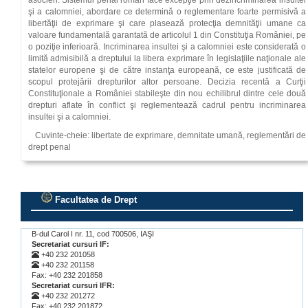
asocieri. Sistemul penal român face excepţie prin dezincriminarea insultei
şi a calomniei, abordare ce determină o reglementare foarte permisivă a
libertăţii de exprimare şi care plasează protecţia demnităţii umane ca
valoare fundamentală garantată de articolul 1 din Constituţia României, pe
o poziţie inferioară. Incriminarea insultei şi a calomniei este considerată o
limită admisibilă a dreptului la libera exprimare în legislaţiile naţionale ale
statelor europene şi de către instanţa europeană, ce este justificată de
scopul protejării drepturilor altor persoane. Decizia recentă a Curţii
Constituţionale a României stabileşte din nou echilibrul dintre cele două
drepturi aflate în conflict şi reglementează cadrul pentru incriminarea
insultei şi a calomniei.
Cuvinte-cheie: libertate de exprimare, demnitate umană, reglementări de
drept penal
Facultatea de Drept
.
B-dul Carol I nr. 11, cod 700506, IAŞI
Secretariat cursuri IF:
+40 232 201058
+40 232 201158
Fax: +40 232 201858
Secretariat cursuri IFR:
+40 232 201272
Fax: +40 232 201872