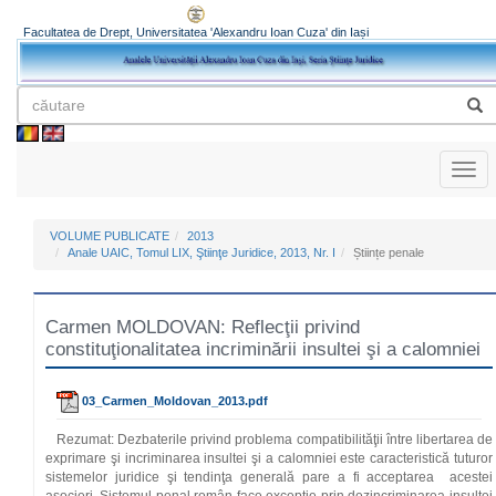
Facultatea de Drept, Universitatea 'Alexandru Ioan Cuza' din Iași
Toggl
naviga
VOLUME PUBLICATE
2013
Anale UAIC, Tomul LIX, Ştiinţe Juridice, 2013, Nr. I
Științe penale
Carmen MOLDOVAN: Reflecţii privind
constituţionalitatea incriminării insultei şi a calomniei
03_Carmen_Moldovan_2013.pdf
Rezumat: Dezbaterile privind problema compatibilităţii între libertarea de
exprimare şi incriminarea insultei şi a calomniei este caracteristică tuturor
sistemelor juridice şi tendinţa generală pare a fi acceptarea acestei