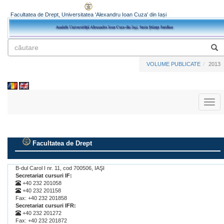
Facultatea de Drept, Universitatea 'Alexandru Ioan Cuza' din Iași
VOLUME PUBLICATE
2013
Toggl
naviga
Facultatea de Drept
.
B-dul Carol I nr. 11, cod 700506, IAŞI
Secretariat cursuri IF:
+40 232 201058
+40 232 201158
Fax: +40 232 201858
Secretariat cursuri IFR:
+40 232 201272
Fax: +40 232 201872