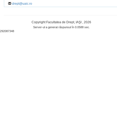
drept@uaic.ro
Copyright Facultatea de Drept, IAŞI , 2026
Server-ul a generat răspunsul în 0.0588 sec.
292087348