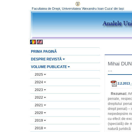
Facultatea de Drept, Universitatea 'Alexandru Ioan Cuza' din Iași
PRIMA PAGINĂ
DESPRE REVISTĂ
Mihai DUNEA
VOLUME PUBLICATE
...
2025
2024
2.2.2013_
2023
Rezumat:
Ar
2022
penale, respec
dreptului pena
2021
drept penal) – 
2020
nepedepsire nu 
cu efect de exc
2019
(specială) de m
2018
natură juridică