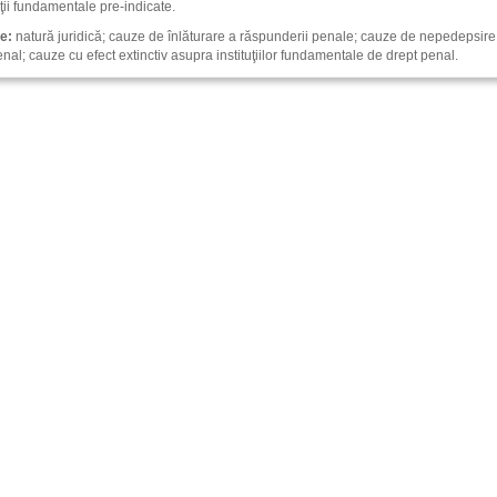
tuţii fundamentale pre-indicate.
e:
natură juridică; cauze de înlăturare a răspunderii penale; cauze de nepedepsire 
enal; cauze cu efect extinctiv asupra instituţiilor fundamentale de drept penal.