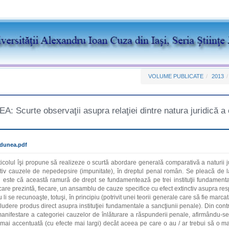
VOLUME PUBLICATE
2013
: Scurte observaţii asupra relaţiei dintre natura juridică a 
dunea.pdf
ticolul îşi propune să realizeze o scurtă abordare generală comparativă a naturii j
tiv cauzele de nepedepsire (impunitate), în dreptul penal român. Se pleacă de l
l este că această ramură de drept se fundamentează pe trei instituţii fundament
care prezintă, fiecare, un ansamblu de cauze specifice cu efect extinctiv asupra res
li se recunoaşte, totuşi, în principiu (potrivit unei teorii generale care să fie ma
ludere produs direct asupra instituţiei fundamentale a sancţiunii penale). Din cont
anifestare a categoriei cauzelor de înlăturare a răspunderii penale, afirmându-se,
 mai accentuată (cu efecte mai largi) decât aceea pe care o au / ar trebui să o mani