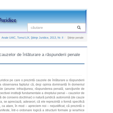
Anale UAIC, Tomul LIX, Ştiinţe Juridice, 2013, Nr. II
Științe penale
cauzelor de înlăturare a răspunderii penale
uridice pe care o prezintă cauzele de înlăturare a răspunderii
a observarea faptului că, deşi opinia dominantă în domeniul
ale (anume: infracţiunea; răspunderea penală; sancţiunile de
pectivei instituţii fundamentale a dreptului penal – cauzelor de
rcată de consens doctrinar) o natură juridică autonomă (de cauze
ra, se apreciază, adeseori, că ele reprezintă o formă specifică
 ca atare, în mod – apreciem noi – nejustificat, că prezintă o
feste, într-o ordonare logică a structurii formale şi ierarhice