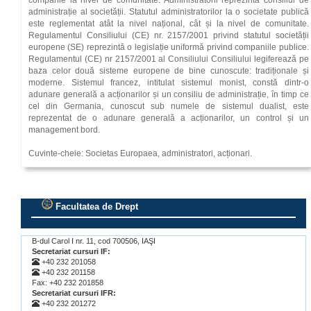
companie la nivel de comunitate. Administratorii reprezintă consiliul de
administrație al societății. Statutul administratorilor la o societate publică
este reglementat atât la nivel național, cât și la nivel de comunitate.
Regulamentul Consiliului (CE) nr. 2157/2001 privind statutul societății
europene (SE) reprezintă o legislație uniformă privind companiile publice.
Regulamentul (CE) nr 2157/2001 al Consiliului Consiliului legiferează pe
baza celor două sisteme europene de bine cunoscute: tradiționale și
moderne. Sistemul francez, intitulat sistemul monist, constă dintr-o
adunare generală a acționarilor și un consiliu de administrație, în timp ce
cel din Germania, cunoscut sub numele de sistemul dualist, este
reprezentat de o adunare generală a acționarilor, un control și un
management bord.
Cuvinte-cheie: Societas Europaea, administratori, acționari.
Facultatea de Drept
.
B-dul Carol I nr. 11, cod 700506, IAŞI
Secretariat cursuri IF:
+40 232 201058
+40 232 201158
Fax: +40 232 201858
Secretariat cursuri IFR:
+40 232 201272