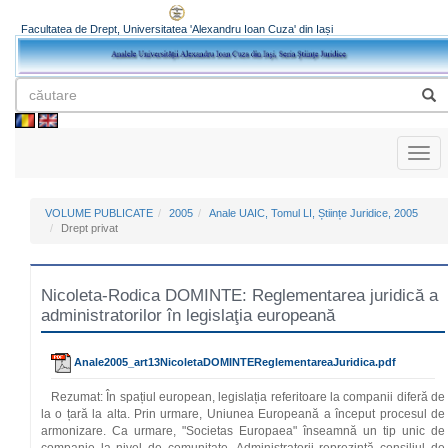
Facultatea de Drept, Universitatea 'Alexandru Ioan Cuza' din Iași
Toggl
naviga
VOLUME PUBLICATE
2005
Anale UAIC, Tomul LI, Științe Juridice, 2005
Drept privat
Nicoleta-Rodica DOMINTE: Reglementarea juridică a
administratorilor în legislaţia europeană
Anale2005_art13NicoletaDOMINTEReglementareaJuridica.pdf
Rezumat: În spațiul european, legislația referitoare la companii diferă de
la o țară la alta. Prin urmare, Uniunea Europeană a început procesul de
armonizare. Ca urmare, "Societas Europaea" înseamnă un tip unic de