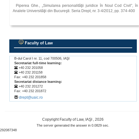
Piperea Ghe., „Simularea personalităţii juridice în Noul Cod Civil”, în
Analele Universităţii din Bucureşti. Seria Drept, nr. 3‑4/2012, pp. 374-400
Faculty of Law
.
B-dul Carol I nr. 11, cod 700506, IAŞI
Secretariat full-time learning:
+40 232 201058
+40 232 201158
Fax: +40 232 201858
Secretariat distance learning:
+40 232 201272
Fax: +40 232 201872
drept@uaic.ro
Copyright Faculty of Law, IAŞI , 2026
The server generated the answer in 0.0829 sec.
292087348