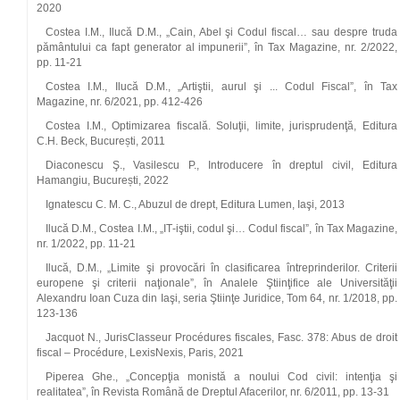
2020
Costea I.M., Ilucă D.M., „Cain, Abel şi Codul fiscal… sau despre truda
pământului ca fapt generator al impunerii”, în Tax Magazine, nr. 2/2022,
pp. 11-21
Costea I.M., Ilucă D.M., „Artiştii, aurul şi ... Codul Fiscal”, în Tax
Magazine, nr. 6/2021, pp. 412-426
Costea I.M., Optimizarea fiscală. Soluţii, limite, jurisprudenţă, Editura
C.H. Beck, București, 2011
Diaconescu Ş., Vasilescu P., Introducere în dreptul civil, Editura
Hamangiu, București, 2022
Ignatescu C. M. C., Abuzul de drept, Editura Lumen, Iaşi, 2013
Ilucă D.M., Costea I.M., „IT‑iştii, codul şi… Codul fiscal”, în Tax Magazine,
nr. 1/2022, pp. 11‑21
Ilucă, D.M., „Limite şi provocări în clasificarea întreprinderilor. Criterii
europene şi criterii naţionale”, în Analele Ştiinţifice ale Universităţii
Alexandru Ioan Cuza din Iaşi, seria Ştiinţe Juridice, Tom 64, nr. 1/2018, pp.
123-136
Jacquot N., JurisClasseur Procédures fiscales, Fasc. 378: Abus de droit
fiscal – Procédure, LexisNexis, Paris, 2021
Piperea Ghe., „Concepţia monistă a noului Cod civil: intenţia şi
realitatea”, în Revista Română de Dreptul Afacerilor, nr. 6/2011, pp. 13-31