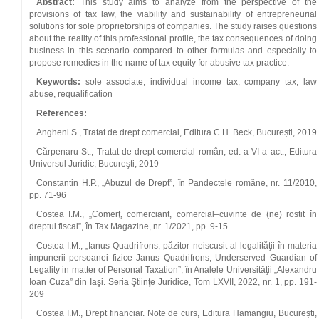
Abstract:
This study aims to analyze from the perspective of the
provisions of tax law, the viability and sustainability of entrepreneurial
solutions for sole proprietorships of companies. The study raises questions
about the reality of this professional profile, the tax consequences of doing
business in this scenario compared to other formulas and especially to
propose remedies in the name of tax equity for abusive tax practice.
Keywords:
sole associate, individual income tax, company tax, law
abuse, requalification
References:
Angheni S., Tratat de drept comercial, Editura C.H. Beck, București, 2019
Cărpenaru St., Tratat de drept comercial român, ed. a VI-a act., Editura
Universul Juridic, Bucureşti, 2019
Constantin H.P., „Abuzul de Drept”, în Pandectele române, nr. 11/2010,
pp. 71-96
Costea I.M., „Comerţ, comerciant, comercial–cuvinte de (ne) rostit în
dreptul fiscal”, în Tax Magazine, nr. 1/2021, pp. 9-15
Costea I.M., „Ianus Quadrifrons, păzitor neiscusit al legalităţii în materia
impunerii persoanei fizice Janus Quadrifrons, Underserved Guardian of
Legality in matter of Personal Taxation”, în Analele Universităţii „Alexandru
Ioan Cuza” din Iaşi. Seria Ştiinţe Juridice, Tom LXVII, 2022, nr. 1, pp. 191-
209
Costea I.M., Drept financiar. Note de curs, Editura Hamangiu, București,