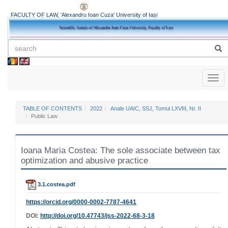
FACULTY OF LAW, 'Alexandru Ioan Cuza' University of Iași
Toggl
naviga
TABLE OF CONTENTS
2022
Anale UAIC, SSJ, Tomul LXVIII, Nr. II
Public Law
Ioana Maria Costea: The sole associate between tax
optimization and abusive practice
3.1.costea.pdf
https://orcid.org/0000-0002-7787-4641
DOI:
http://doi.org/10.47743/jss-2022-68-3-18