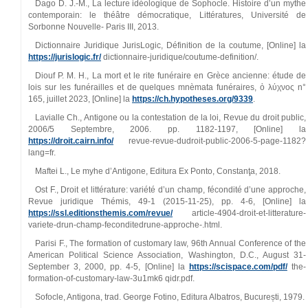
Dago D. J.-M., La lecture idéologique de Sophocle. Histoire d’un mythe
contemporain: le théâtre démocratique, Littératures, Université de
Sorbonne Nouvelle- Paris III, 2013.
Dictionnaire Juridique JurisLogic, Définition de la coutume, [Online] la
https://jurislogic.fr/
dictionnaire-juridique/coutume-definition/.
Diouf P. M. H., La mort et le rite funéraire en Grèce ancienne: étude de
lois sur les funérailles et de quelques mnèmata funéraires, ὁ λύχνος n°
165, juillet 2023, [Online] la
https://ch.hypotheses.org/9339
.
Lavialle Ch., Antigone ou la contestation de la loi, Revue du droit public,
2006/5 Septembre, 2006. pp. 1182-1197, [Online] la
https://droit.cairn.info/
revue-revue-dudroit-public-2006-5-page-1182?
lang=fr.
Maftei L., Le myhe d’Antigone, Editura Ex Ponto, Constanţa, 2018.
Ost F., Droit et littérature: variété d’un champ, fécondité d’une approche,
Revue juridique Thémis, 49-1 (2015-11-25), pp. 4-6, [Online] la
https://ssl.editionsthemis.com/revue/
article-4904-droit-et-litterature-
variete-drun-champ-feconditedrune-approche-.html.
Parisi F., The formation of customary law, 96th Annual Conference of the
American Political Science Association, Washington, D.C., August 31-
September 3, 2000, pp. 4-5, [Online] la
https://scispace.com/pdf/
the-
formation-of-customary-law-3u1mk6 qidr.pdf.
Sofocle, Antigona, trad. George Fotino, Editura Albatros, București, 1979.