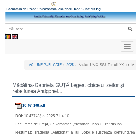
Facultatea de Drept, Universitatea 'Alexandru Ioan Cuza' din Iași
Toggl
naviga
VOLUME PUBLICATE
2025
Analele UAIC, SSJ, Tomul LXXI, nr. IV
Mădălina-Gabriela GUŢĂ:Legea, obiceiul zeilor și
rebeliunea Antigonei...
10_97_108.pdf
DOI:
10.47743/jss-2025-71-4-10
Facultatea de Drept, Universitatea „Alexandru Ioan Cuza” din Iași.
Rezumat:
Tragedia „Antigona” a lui Sofocle ilustrează confruntarea