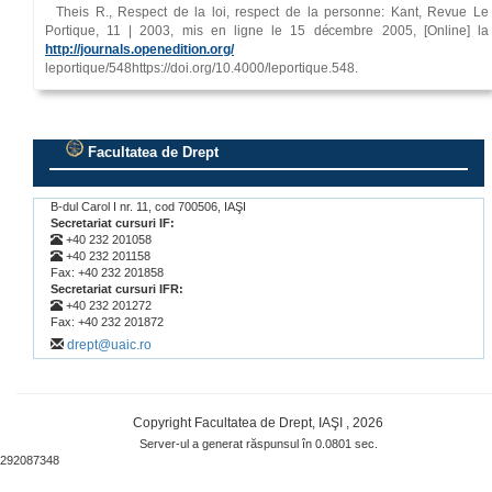
Theis R., Respect de la loi, respect de la personne: Kant, Revue Le
Portique, 11 | 2003, mis en ligne le 15 décembre 2005, [Online] la
http://journals.openedition.org/
leportique/548https://doi.org/10.4000/leportique.548.
Facultatea de Drept
.
B-dul Carol I nr. 11, cod 700506, IAŞI
Secretariat cursuri IF:
+40 232 201058
+40 232 201158
Fax: +40 232 201858
Secretariat cursuri IFR:
+40 232 201272
Fax: +40 232 201872
drept@uaic.ro
Copyright Facultatea de Drept, IAŞI , 2026
Server-ul a generat răspunsul în 0.0801 sec.
292087348