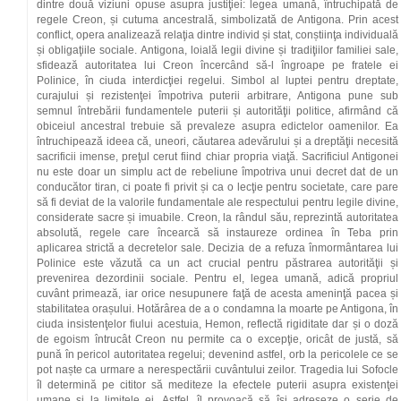
dintre două viziuni opuse asupra justiţiei: legea umană, întruchipată de
regele Creon, și cutuma ancestrală, simbolizată de Antigona. Prin acest
conflict, opera analizează relaţia dintre individ și stat, conștiinţa individuală
și obligaţiile sociale. Antigona, loială legii divine și tradiţiilor familiei sale,
sfidează autoritatea lui Creon încercând să-l îngroape pe fratele ei
Polinice, în ciuda interdicţiei regelui. Simbol al luptei pentru dreptate,
curajului și rezistenţei împotriva puterii arbitrare, Antigona pune sub
semnul întrebării fundamentele puterii și autorităţii politice, afirmând că
obiceiul ancestral trebuie să prevaleze asupra edictelor oamenilor. Ea
întruchipează ideea că, uneori, căutarea adevărului și a dreptăţii necesită
sacrificii imense, preţul cerut fiind chiar propria viaţă. Sacrificiul Antigonei
nu este doar un simplu act de rebeliune împotriva unui decret dat de un
conducător tiran, ci poate fi privit și ca o lecţie pentru societate, care pare
să fi deviat de la valorile fundamentale ale respectului pentru legile divine,
considerate sacre și imuabile. Creon, la rândul său, reprezintă autoritatea
absolută, regele care încearcă să instaureze ordinea în Teba prin
aplicarea strictă a decretelor sale. Decizia de a refuza înmormântarea lui
Polinice este văzută ca un act crucial pentru păstrarea autorităţii și
prevenirea dezordinii sociale. Pentru el, legea umană, adică propriul
cuvânt primează, iar orice nesupunere faţă de acesta ameninţă pacea și
stabilitatea orașului. Hotărârea de a o condamna la moarte pe Antigona, în
ciuda insistenţelor fiului acestuia, Hemon, reflectă rigiditate dar și o doză
de egoism întrucât Creon nu permite ca o excepţie, oricât de justă, să
pună în pericol autoritatea regelui; devenind astfel, orb la pericolele ce se
pot naște ca urmare a nerespectării cuvântului zeilor. Tragedia lui Sofocle
îl determină pe cititor să mediteze la efectele puterii asupra existenţei
umane și la limitele ei. Astfel, îl provoacă să își adreseze o serie de