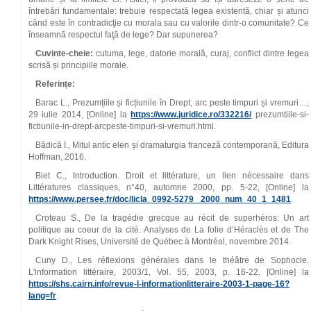
întrebări fundamentale: trebuie respectată legea existentă, chiar și atunci
când este în contradicţie cu morala sau cu valorile dintr-o comunitate? Ce
înseamnă respectul faţă de lege? Dar supunerea?
Cuvinte-cheie:
cutuma, lege, datorie morală, curaj, conflict dintre legea
scrisă și principiile morale.
Referințe:
Barac L., Prezumțiile și ficțiunile în Drept, arc peste timpuri și vremuri…,
29 iulie 2014, [Online] la
https://www.juridice.ro/332216/
prezumtiile-si-
fictiunile-in-drept-arcpeste-timpuri-si-vremuri.html.
Bădică I., Mitul antic elen și dramaturgia franceză contemporană, Editura
Hoffman, 2016.
Biet C., Introduction. Droit et littérature, un lien nécessaire dans
Littératures classiques, n°40, automne 2000, pp. 5-22, [Online] la
https://www.persee.fr/doc/licla_0992-5279_ 2000_num_40_1_1481
.
Croteau S., De la tragédie grecque au récit de superhéros: Un art
politique au coeur de la cité. Analyses de La folie d’Héraclès et de The
Dark Knight Rises, Université de Québec à Montréal, novembre 2014.
Cuny D., Les réflexions générales dans le théâtre de Sophocle.
L'information littéraire, 2003/1, Vol. 55, 2003, p. 16-22, [Online] la
https://shs.cairn.info/revue-l-informationlitteraire-2003-1-page-16?
lang=fr
.