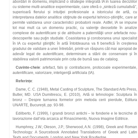
abordări în domeniu, implicând o strategie integrată IA în luarea deciziilor
cu sisteme multi-analitice experimentale, care oferă o „sinteză cumulativă”,
superioară flerului și intuiţiei profesionale a istoricului de artă, cu
interpretarea datelor analitice obţinute de expertul tehnico-știinţific, care ar
permite validarea unor caracteristici probatorii reale. Astfel, IA se impune
tot mai mult ca un domeniu practic, cu valenţe deosebite în analize
complexe de autentificare și de atribuire a paternităţii unor artefacte nou-
descoperite sau puţin studiate. Coasistarea şi coroborarea unui specialist
în IA cu expertul ştiinţific în artă întotdeauna va fi benefică în creșterea
gradului de validare a unei întrebări, printr-un răspuns cât mai apropiat de
adevăr legat de autentificare, determinare a stării de conservare și în
stabilirea valorii patrimoniale prin cota de bursă sau de catalog.
Cuvinte-cheie
: artefact, fals și contrafacere, protocoale experimentale,
autentificare, valorizare, inteligenţă artificiala (IA).
Referințe
:
Dame, C. C. (1948), Metal Casting of Sculpture, The Standard Arts Press,
Butler, MD. USA Dumitrescu, E. (2010), Artă si tehnologie: Sculptura în
bronz – Despre turnarea formelor prin metoda cerii pierdute, Editura
UNARTE, București, pp. 93-98.
Edilberto, F. (1999), I grandi bronzi antichi – le fonderie e le tecniche di
lavorazione dall’eta arcaica al Rinascimento, Nuova Imagine Editrice.
Humphrey, J.W.; Oleson, J.P.; Sherwood, A.N. (1998), Greek and Roman
Technology: A Sourcebook Annotated Translations of Greek and Latin
Texts and Documents, London and New York Routledge.