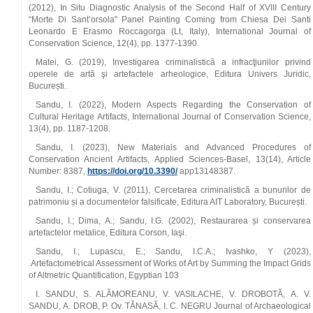
(2012), In Situ Diagnostic Analysis of the Second Half of XVIII Century
“Morte Di Sant’orsola" Panel Painting Coming from Chiesa Dei Santi
Leonardo E Erasmo Roccagorga (Lt, Italy), International Journal of
Conservation Science, 12(4), pp. 1377-1390.
Matei, G. (2019), Investigarea criminalistică a infracţiunilor privind
operele de artă şi artefactele arheologice, Editura Univers Juridic,
București.
Sandu, I. (2022), Modern Aspects Regarding the Conservation of
Cultural Heritage Artifacts, International Journal of Conservation Science,
13(4), pp. 1187-1208.
Sandu, I. (2023), New Materials and Advanced Procedures of
Conservation Ancient Artifacts, Applied Sciences-Basel, 13(14), Article
Number: 8387,
https://doi.org/10.3390/
app13148387.
Sandu, I.; Cotiuga, V. (2011), Cercetarea criminalistică a bunurilor de
patrimoniu și a documentelor falsificate, Editura AIT Laboratory, București.
Sandu, I.; Dima, A.; Sandu, I.G. (2002), Restaurarea și conservarea
artefactelor metalice, Editura Corson, Iaşi.
Sandu, I.; Lupascu, E.; Sandu, I.C.A.; Ivashko, Y (2023),
.Artefactometrical Assessment of Works of Art by Summing the Impact Grids
of Altmetric Quantification, Egyptian 103
I. SANDU, S. ALĂMOREANU, V. VASILACHE, V. DROBOTĂ, A. V.
SANDU, A. DROB, P. Ov. TĂNASĂ, I. C. NEGRU Journal of Archaeological