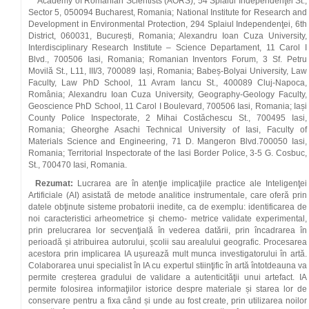
Academy of Romanian Scientists (AORS), 54 Splaiul Independenţei St.,
Sector 5, 050094 Bucharest, Romania; National Institute for Research and
Development in Environmental Protection, 294 Splaiul Independenţei, 6th
District, 060031, București, Romania; Alexandru Ioan Cuza University,
Interdisciplinary Research Institute – Science Departament, 11 Carol I
Blvd., 700506 Iasi, Romania; Romanian Inventors Forum, 3 Sf. Petru
Movilă St., L11, III/3, 700089 Iași, Romania; Babeș-Bolyai University, Law
Faculty, Law PhD School, 11 Avram Iancu St., 400089 Cluj-Napoca,
România; Alexandru Ioan Cuza University, Geography-Geology Faculty,
Geoscience PhD School, 11 Carol I Boulevard, 700506 Iasi, Romania; Iași
County Police Inspectorate, 2 Mihai Costăchescu St., 700495 Iasi,
Romania; Gheorghe Asachi Technical University of Iasi, Faculty of
Materials Science and Engineering, 71 D. Mangeron Blvd.700050 Iasi,
Romania; Territorial Inspectorate of the Iasi Border Police, 3-5 G. Cosbuc,
St., 700470 Iasi, Romania.
Rezumat:
Lucrarea are în atenţie implicaţiile practice ale Inteligenţei
Artificiale (AI) asistată de metode analitice instrumentale, care oferă prin
datele obţinute sisteme probatorii inedite, ca de exemplu: identificarea de
noi caracteristici arheometrice și chemo- metrice validate experimental,
prin prelucrarea lor secvenţială în vederea datării, prin încadrarea în
perioadă și atribuirea autorului, școlii sau arealului geografic. Procesarea
acestora prin implicarea IA ușurează mult munca investigatorului în artă.
Colaborarea unui specialist în IA cu expertul stiinţific în artă întotdeauna va
permite creșterea gradului de validare a autenticităţii unui artefact. IA
permite folosirea informaţiilor istorice despre materiale și starea lor de
conservare pentru a fixa când și unde au fost create, prin utilizarea noilor