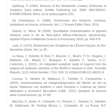
Kjellberg, P. (1994), Bronzes of the Nineteenth Century: Dictionary of
Sculptors, Early edition, Schiffer Publishing Ltd., ISBN: 0887406297,
9780887406294, 684 p. (a se vedea pagina 220).
De Champeaux, A. (1886), Dictionnaire des fondeurs, ciseleurs,
modelleurs en bronze, et doreurs, Vol. I, J. Rouam Editor, Paris, 357p.
Dupuis, G.; Menu, M. (2006), Quantitative characterisation of pigment
mixtures used in art by fibre-optics diffuse-reflectance spectroscopy,
Applied Physics A-Materials Science & Processing, 83(4), pp. 469-474.
Lami, S. (1970), Dictionnaire des Sculpteurs de L'École Français, Au Dix-
Neuvième Siècle, Vol I, p. 85.
La Nasa, J.; Doherty, B; Rosi, F.; Braccini, C.; Broers, F.T.H.; Degano, I.;
Matinero, J.M.; Miliani, C.; Modugno, F.; Sabatini, F.; Sandu, I.C.A.;
Cartechini, L. (2021), An integrated analytical study of crayons from the
original art materials collection of the MUNCH museum in Oslo, Scientific
Reports, 11(1), Article Number: 7152, DOI: 10.1038/s41598-021-86031-6.
Lorusso, S.; Vandini, M.; Matteucci, C.; Tumidei, S.; Campanella, L.
(2003), Anamnesistorica ed indaginediagnostica del dipinto ad olio su
tavola "Madonna con bambino e santi Girolamo e Caterina da Siena"
attribuibile a Domenico Beccafumi (1486- 1551), Quaderni di Scienza
della Conservazione, pp. 47-68.
Macchia, A.; Aureli, H.; Colasanti, I.A.; Rivaroli, L.; Tarquini, O.; Sabatini,
M.; Dattanasio, M.; Pantoja Munoz, L.; Colapietro, M.; La Russa, M.F.