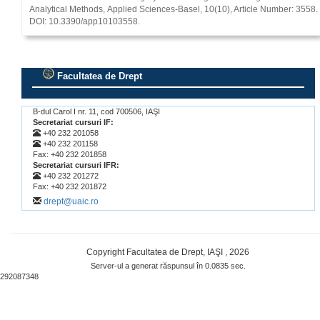
Analytical Methods, Applied Sciences-Basel, 10(10), Article Number: 3558.
DOI: 10.3390/app10103558.
Facultatea de Drept
.
B-dul Carol I nr. 11, cod 700506, IAŞI
Secretariat cursuri IF:
+40 232 201058
+40 232 201158
Fax: +40 232 201858
Secretariat cursuri IFR:
+40 232 201272
Fax: +40 232 201872
drept@uaic.ro
Copyright Facultatea de Drept, IAŞI , 2026
Server-ul a generat răspunsul în 0.0835 sec.
292087348