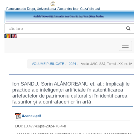
Facultatea de Drept, Universitatea 'Alexandru Ioan Cuza' din Iași
Toggl
naviga
VOLUME PUBLICATE
2024
Anale UAIC. SSJ, Tomul LXX, nr. IV
Ion SANDU, Sorin ALĂMOREANU et. al.: Implicațiile
practice ale inteligenței artificiale în autentificarea
artefactelor de patrimoniu cultural și în identificarea
falsurilor și a contrafacerilor în artă
8.sandu.pdf
DOI:
10.47743/jss-2024-70-4-8