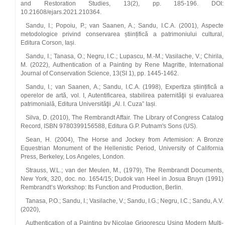
and Restoration Studies, 13(2), pp. 185-196. DOI:
10.21608/ejars.2021.210364.
Sandu, I.; Popoiu, P.; van Saanen, A.; Sandu, I.C.A. (2001), Aspecte
metodologice privind conservarea științifică a patrimoniului cultural,
Editura Corson, Iași.
Sandu, I.; Tanasa, O.; Negru, I.C.; Lupascu, M.-M.; Vasilache, V.; Chirila,
M. (2022), Authentication of a Painting by Rene Magritte, International
Journal of Conservation Science, 13(SI 1), pp. 1445-1462.
Sandu, I.; van Saanen, A.; Sandu, I.C.A. (1998), Expertiza științifică a
operelor de artă, vol. I, Autentificarea, stabilirea paternităţii și evaluarea
patrimonială, Editura Universităţii „Al. I. Cuza” Iași.
Silva, D. (2010), The Rembrandt Affair. The Library of Congress Catalog
Record, ISBN 9780399156588, Editura G.P. Putnam's Sons (US).
Sean, H. (2004), The Horse and Jockey from Artemision: A Bronze
Equestrian Monument of the Hellenistic Period, University of California
Press, Berkeley, Los Angeles, London.
Strauss, W.L.; van der Meulen, M., (1979), The Rembrandt Documents,
New York, 320, doc. no. 1654/15; Dudok van Heel in Josua Bruyn (1991)
Rembrandt’s Workshop: Its Function and Production, Berlin.
Tanasa, P.O.; Sandu, I.; Vasilache, V.; Sandu, I.G.; Negru, I.C.; Sandu, A.V.
(2020),
Authentication of a Painting by Nicolae Grigorescu Using Modern Multi-