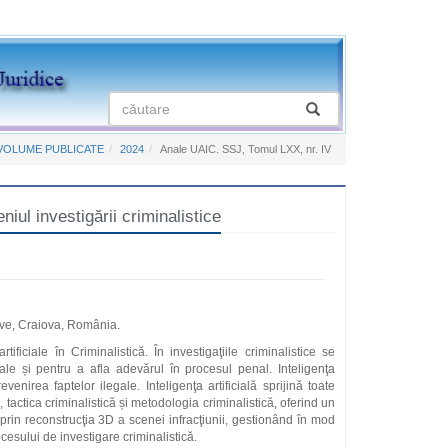
VOLUME PUBLICATE
2024
Anale UAIC. SSJ, Tomul LXX, nr. IV
niul investigării criminalistice
tive, Craiova, România.
tificiale în Criminalistică. În investigaţiile criminalistice se
egale și pentru a afla adevărul în procesul penal. Inteligenţa
prevenirea faptelor ilegale. Inteligenţa artificială sprijină toate
ă, tactica criminalistică și metodologia criminalistică, oferind un
 prin reconstrucţia 3D a scenei infracţiunii, gestionând în mod
ocesului de investigare criminalistică.