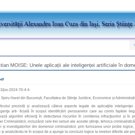
tian MOISE: Unele aplicații ale inteligenței artificiale în dome
pdf
3/jss-2024-70-4-4
 Spiru Haret din București, Facultatea de Știinţe Juridice, Economice și Administra
ticolul prezintă și analizează câteva aspecte legate de aplicaţiile inteligenţei ar
ligenţa arti- ficială în scopul identificării persoanelor care au comis faptele il
izează algoritmi eficienţi în detectarea riscurilor în comiterea infracţiunilor și în 
̧ei Criminalisticii, incluzând cele trei ramuri ale acestei știinţe, tehnica criminalistic
lor și investigatorilor din domeniul criminalisticii, prin furnizarea unor probe logice,
 și analizându-le în scopul de a ajunge la concluzii logice la niveluri diferite ale pr