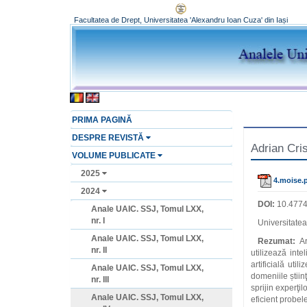
Facultatea de Drept, Universitatea 'Alexandru Ioan Cuza' din Iași
PRIMA PAGINĂ
DESPRE REVISTĂ
Adrian Cris
VOLUME PUBLICATE
2025
4.moise.
2024
DOI:
10.4774
Anale UAIC. SSJ, Tomul LXX,
nr. I
Universitatea
Anale UAIC. SSJ, Tomul LXX,
Rezumat:
Ar
nr. II
utilizează inte
artificială util
Anale UAIC. SSJ, Tomul LXX,
domeniile știint
nr. III
sprijin experţi
Anale UAIC. SSJ, Tomul LXX,
eficient probele