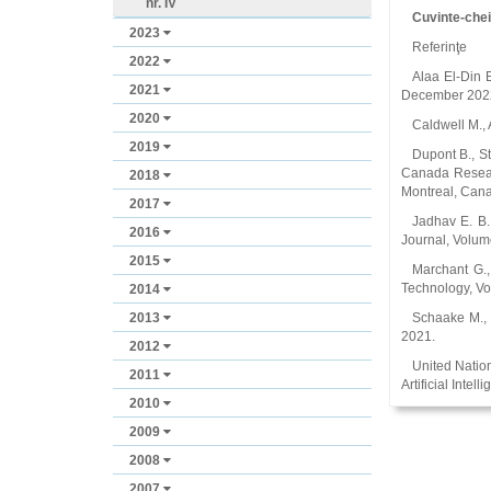
nr. IV
Cuvinte-che
2023
Referinţe
2022
Alaa El-Din E
2021
December 202
2020
Caldwell M., A
2019
Dupont B., St
Canada Research
2018
Montreal, Can
2017
Jadhav E. B.
2016
Journal, Volum
2015
Marchant G.,
Technology, Vo
2014
2013
Schaake M., T
2021.
2012
United Nation
2011
Artificial Intel
2010
2009
2008
2007