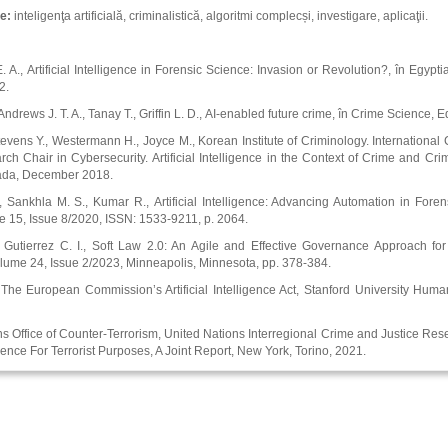
ie:
inteligenţa artificială, criminalistică, algoritmi complecși, investigare, aplicaţii.
. A., Artificial Intelligence in Forensic Science: Invasion or Revolution?, în Egyp
2.
ndrews J. T. A., Tanay T., Griffin L. D., AI‐enabled future crime, în Crime Science, 
evens Y., Westermann H., Joyce M., Korean Institute of Criminology. International 
 Chair in Cybersecurity. Artificial Intelligence in the Context of Crime and Crimi
ada, December 2018.
, Sankhla M. S., Kumar R., Artificial Intelligence: Advancing Automation in Foren
e 15, Issue 8/2020, ISSN: 1533-9211, p. 2064.
 Gutierrez C. I., Soft Law 2.0: An Agile and Effective Governance Approach for 
lume 24, Issue 2/2023, Minneapolis, Minnesota, pp. 378-384.
he European Commission’s Artificial Intelligence Act, Stanford University Human –
s Office of Counter-Terrorism, United Nations Interregional Crime and Justice Rese
ligence For Terrorist Purposes, A Joint Report, New York, Torino, 2021.