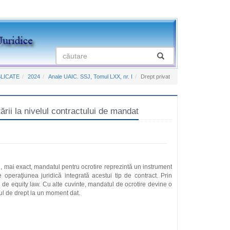
LICATE
2024
Anale UAIC. SSJ, Tomul LXX, nr. I
Drept privat
ii la nivelul contractului de mandat
 mai exact, mandatul pentru ocrotire reprezintă un instrument
e operaţiunea juridică integrată acestui tip de contract. Prin
ei de equity law. Cu alte cuvinte, mandatul de ocrotire devine o
ctul de drept la un moment dat.