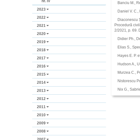
nr. IV
Banciu M., Re
2023
Daniel V. C.,
2022
Diaconescu Ş.
Procedură civil
2021
2/2021, p. 69. 
2020
Didier Ph., D
2019
Elias S., Spe
2018
Hayes E. P. e
2017
Hudson A., U
2016
Murzea C., Po
2015
Nistorescu Po
2014
Nix G., Sabri
2013
2012
2011
2010
2009
2008
2007