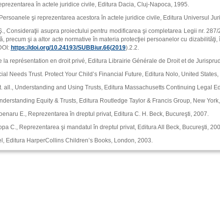
prezentarea în actele juridice civile, Editura Dacia, Cluj‑Napoca, 1995.
 Persoanele şi reprezentarea acestora în actele juridice civile, Editura Universul Jur
, Consideraţii asupra proiectului pentru modificarea şi completarea Legii nr. 287/2
ă, precum şi a altor acte normative în materia protecţiei persoanelor cu dizabilităţi,
DOI:
https://doi.org/10.24193/SUBBiur.66(2019
).2.2.
e la représentation en droit privé, Editura Librairie Générale de Droit et de Jurispru
cial Needs Trust. Protect Your Child’s Financial Future, Editura Nolo, United States,
t. all., Understanding and Using Trusts, Editura Massachusetts Continuing Legal Ed
nderstanding Equity & Trusts, Editura Routledge Taylor & Francis Group, New York,
enaru E., Reprezentarea în dreptul privat, Editura C. H. Beck, Bucureşti, 2007.
pa C., Reprezentarea şi mandatul în dreptul privat, Editura All Beck, Bucureşti, 200
el, Editura HarperCollins Children’s Books, London, 2003.