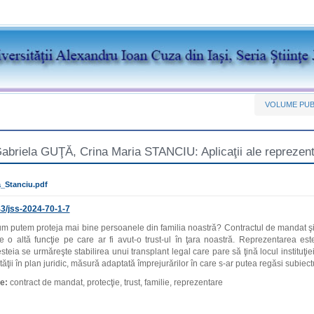
VOLUME PUB
abriela GUŢĂ, Crina Maria STANCIU: Aplicaţii ale reprezentăr
_Stanciu.pdf
3/jss-2024-70-1-7
 putem proteja mai bine persoanele din familia noastră? Contractul de mandat şi,
e o altă funcţie pe care ar fi avut‑o trust‑ul în ţara noastră. Reprezentarea est
steia se urmăreşte stabilirea unui transplant legal care pare să ţină locul instituţi
ităţii în plan juridic, măsură adaptată împrejurărilor în care s‑ar putea regăsi subie
ie:
contract de mandat, protecţie, trust, familie, reprezentare