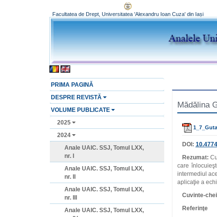
Facultatea de Drept, Universitatea 'Alexandru Ioan Cuza' din Iași
PRIMA PAGINĂ
DESPRE REVISTĂ
Mădălina G
VOLUME PUBLICATE
2025
1_7_Guta
2024
DOI:
10.4774
Anale UAIC. SSJ, Tomul LXX,
nr. I
Rezumat:
Cum
care înlocuieşt
Anale UAIC. SSJ, Tomul LXX,
intermediul ace
nr. II
aplicaţie a ech
Anale UAIC. SSJ, Tomul LXX,
Cuvinte‑che
nr. III
Referinţe
Anale UAIC. SSJ, Tomul LXX,