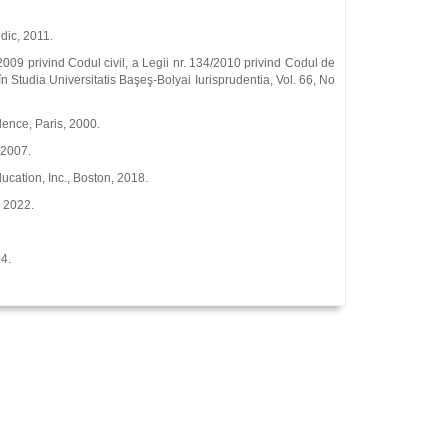
idic, 2011.
009 privind Codul civil, a Legii nr. 134/2010 privind Codul de
 în Studia Universitatis Başeş‑Bolyai Iurisprudentia, Vol. 66, No
dence, Paris, 2000.
 2007.
ucation, Inc., Boston, 2018.
 2022.
4.