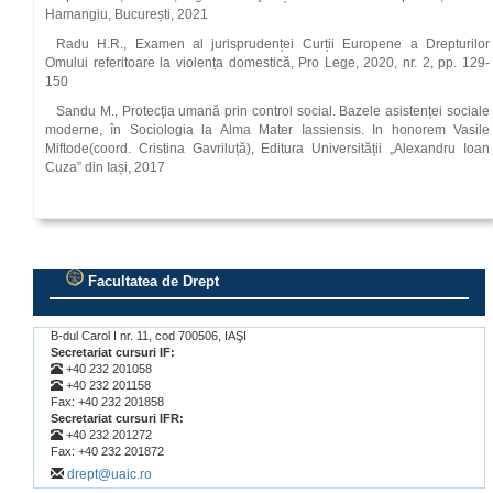
Hamangiu, București, 2021
Radu H.R., Examen al jurisprudenței Curții Europene a Drepturilor
Omului referitoare la violența domestică, Pro Lege, 2020, nr. 2, pp. 129-
150
Sandu M., Protecția umană prin control social. Bazele asistenței sociale
moderne, în Sociologia la Alma Mater Iassiensis. In honorem Vasile
Miftode(coord. Cristina Gavriluță), Editura Universității „Alexandru Ioan
Cuza” din Iași, 2017
Facultatea de Drept
.
B-dul Carol I nr. 11, cod 700506, IAŞI
Secretariat cursuri IF:
+40 232 201058
+40 232 201158
Fax: +40 232 201858
Secretariat cursuri IFR:
+40 232 201272
Fax: +40 232 201872
drept@uaic.ro