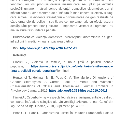
nivel internațional. De-a lungul timpului, pentru a se eradica acest
fenomen, au fost propuse diverse măsuri care s-au pliat pe evoluția
societății umane - măsuri contre violenței domestice cibernetice, dar și
măsuri care au avut menirea de a înlătura în mod concret și efectiv situații
care scoteau în evidență stereotipuri – discriminarea de gen realizată de
către organele de poliție – sau tipare comportamentale cu efecte asupra
desfășurării procedurilor judiciare – împăcarea victimei cu agresorul nu
mai înlătură răspunderea penală.
Cuvinte-cheie:
violență domestică; stereotipuri; discriminare de gen;
infracțiuni în mediul virtual; împăcarea părților
DOI:
http://doi.org/
10.47743
/jss-2021-67-1-11
Referințe
Cioclei V., Violența în familie, o noua țintă a politicii penale
populiste,
https://www.universuljuridic.ro/violenta-in-familie-o-noua-
tinta-a-politicii-penale-populiste/
[on-line]
Hentschel T., Heilman M. E., Peus C. V., The Multiple Dimensions of
Gender Stereotypes: A Current Look at Men’s and Women’s
Characterizations of Others and Themselves, Journal Frontiers in
Phychology, January, 2019,
https://doi.org/10.3389/fpsyg.2019.00011
Iftimiei A., Cyberbullying – aspecte legislative și jurisprudențiale de drept
comparat, în Analele științifice ale Universității „Alexandru Ioan Cuza” din
Iași. Seria Științe Juridice, 2018, Supliment, pp. 49-62
Ispas G.-L., Panc D., Organizarea justiției în Uniunea Europeană, Editura