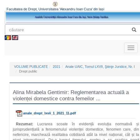
Facultatea de Drept, Universitatea 'Alexandru Ioan Cuza' din Iași
Toggl
naviga
VOLUME PUBLICATE
2021
Anale UAIC, Tomul LXVII, Ştiinţe Juridice, Nr. I
Drept public
Alina Mirabela Gentimir: Reglementarea actuală a
violenței domestice contra femeilor ...
anale_drept_lxvii_1_2021_11.pdf
Rezumat:
Lucrarea scoate în evidență evoluția normativă și
jurisprudențială a fenomenului violenței domestice, fenomen care, din
nefericire, marchează realitatea cotidiană atât la nivel național, cât și la