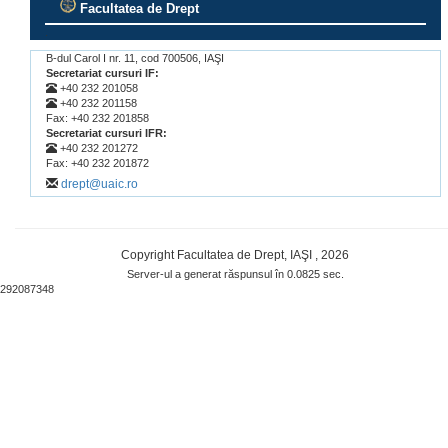
Facultatea de Drept
.
B-dul Carol I nr. 11, cod 700506, IAŞI
Secretariat cursuri IF:
+40 232 201058
+40 232 201158
Fax: +40 232 201858
Secretariat cursuri IFR:
+40 232 201272
Fax: +40 232 201872
drept@uaic.ro
Copyright Facultatea de Drept, IAŞI , 2026
Server-ul a generat răspunsul în 0.0825 sec.
292087348