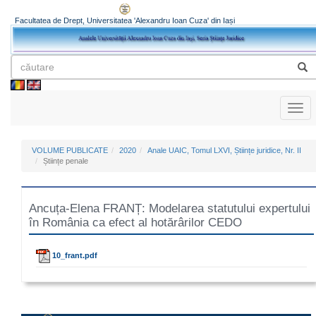
Facultatea de Drept, Universitatea 'Alexandru Ioan Cuza' din Iași
Toggl
naviga
VOLUME PUBLICATE
2020
Anale UAIC, Tomul LXVI, Științe juridice, Nr. II
Științe penale
Ancuța-Elena FRANȚ: Modelarea statutului expertului
în România ca efect al hotărârilor CEDO
10_frant.pdf