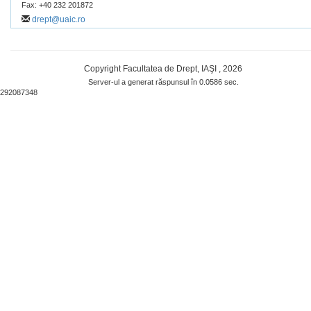
Fax: +40 232 201872
drept@uaic.ro
Copyright Facultatea de Drept, IAŞI , 2026
Server-ul a generat răspunsul în 0.0586 sec.
292087348