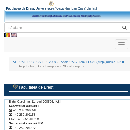
Facultatea de Drept, Universitatea 'Alexandru Ioan Cuza' din Iași
Toggl
naviga
VOLUME PUBLICATE
2020
Anale UAIC, Tomul LXVI, Științe juridice, Nr. II
Drept Public, Drept European și Studii Europene
Facultatea de Drept
.
B-dul Carol I nr. 11, cod 700506, IAŞI
Secretariat cursuri IF:
+40 232 201058
+40 232 201158
Fax: +40 232 201858
Secretariat cursuri IFR:
+40 232 201272