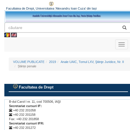
Facultatea de Drept, Universitatea 'Alexandru Ioan Cuza' din Iași
Toggl
naviga
VOLUME PUBLICATE
2019
Anale UAIC, Tomul LXV, Ştiinţe Juridice, Nr. II
Științe penale
Facultatea de Drept
.
B-dul Carol I nr. 11, cod 700506, IAŞI
Secretariat cursuri IF:
+40 232 201058
+40 232 201158
Fax: +40 232 201858
Secretariat cursuri IFR:
+40 232 201272