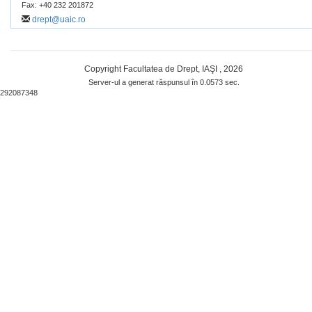
Fax: +40 232 201872
drept@uaic.ro
Copyright Facultatea de Drept, IAŞI , 2026
Server-ul a generat răspunsul în 0.0573 sec.
292087348