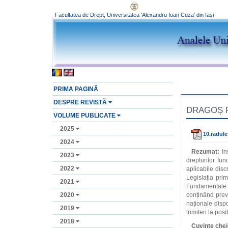
Facultatea de Drept, Universitatea 'Alexandru Ioan Cuza' din Iași
PRIMA PAGINĂ
DESPRE REVISTĂ
DRAGOȘ RAD
VOLUME PUBLICATE
2025
10.radule
2024
Rezumat:
In
2023
drepturilor fu
2022
aplicabile disc
Legislația pri
2021
Fundamentale a
2020
conținând prev
naționale dispo
2019
trimiteri la pos
2018
Cuvinte chei