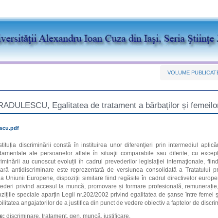
VOLUME PUBLICAT
ULESCU, Egalitatea de tratament a bărbaților și femeilor 
scu.pdf
stituția discriminării constă în instituirea unor diferenţieri prin intermediul apli
ndamentale ale persoanelor aflate în situaţii comparabile sau diferite, cu excepț
riminării au cunoscut evoluții în cadrul prevederilor legislaţiei internaţionale, fiin
mară antidiscriminare este reprezentată de versiunea consolidată a Tratatului p
 Uniunii Europene, dispoziții similare fiind regăsite în cadrul directivelor euro
ederi privind accesul la muncă, promovare și formare profesională, remunerație, co
zițiile speciale aparțin Legii nr.202/2002 privind egalitatea de șanse între femei ș
ibilitatea angajatorilor de a justifica din punct de vedere obiectiv a faptelor de disc
e:
discriminare, tratament, gen, muncă, justificare.