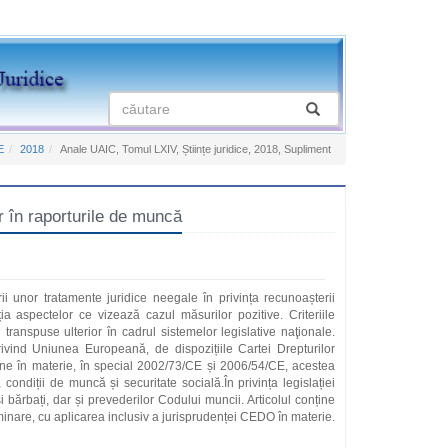
E
2018
Anale UAIC, Tomul LXIV, Științe juridice, 2018, Supliment
în raporturile de muncă
cării unor tratamente juridice neegale în privința recunoașterii
ia aspectelor ce vizează cazul măsurilor pozitive. Criteriile
d transpuse ulterior în cadrul sistemelor legislative naţionale.
rivind Uniunea Europeană, de dispozițiile Cartei Drepturilor
pene în materie, în special 2002/73/CE și 2006/54/CE, acestea
ndiții de muncă și securitate socială.În privința legislației
i bărbați, dar și prevederilor Codului muncii. Articolul conține
riminare, cu aplicarea inclusiv a jurisprudenței CEDO în materie.