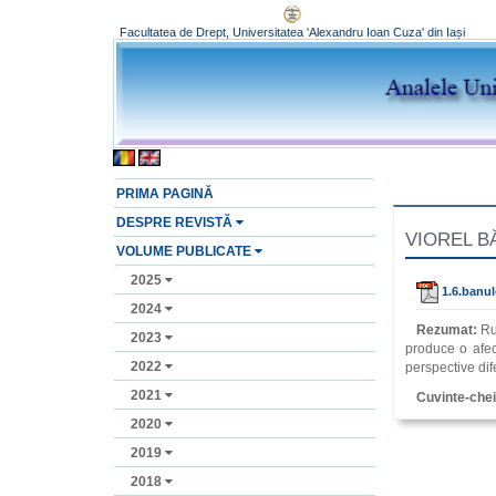
Facultatea de Drept, Universitatea 'Alexandru Ioan Cuza' din Iași
PRIMA PAGINĂ
DESPRE REVISTĂ
VIOREL BĂN
VOLUME PUBLICATE
2025
1.6.banul
2024
Rezumat:
Ru
2023
produce o afect
2022
perspective dif
2021
Cuvinte-che
2020
2019
2018