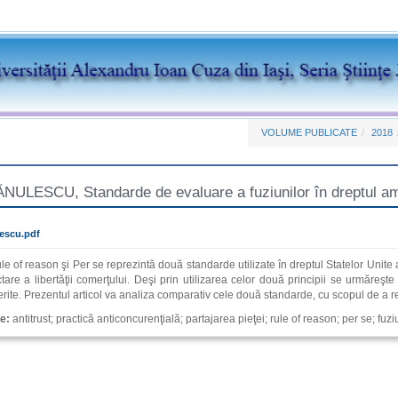
VOLUME PUBLICATE
2018
ULESCU, Standarde de evaluare a fuziunilor în dreptul amer
escu.pdf
le of reason şi Per se reprezintă două standarde utilizate în dreptul Statelor Unite
are a libertăţii comerţului. Deşi prin utilizarea celor două principii se urmăreşte
erite. Prezentul articol va analiza comparativ cele două standarde, cu scopul de a re
ie:
antitrust; practică anticoncurenţială; partajarea pieţei; rule of reason; per se; fuzi