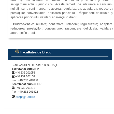
urmăreşte consolidarea contractului în temeiul principiului general al
salvgardării actului juridic civil. Aceste remedii de înlăturare a sancțiunii
nulității sunt: confirmarea, refacerea, regularizarea, adaptarea, reducerea
prestaţiilor, conversiunea, aplicarea principiului răspunderii delictuale şi
aplicarea principiului validării aparenţei în drept.
Cuvinte-cheie:
nulitate; confirmare; refacere; regularizare; adaptare;
reducerea prestaţiilor; conversiune; răspundere delictuală; validarea
aparenţei în drept.
Facultatea de Drept
.
B-dul Carol I nr. 11, cod 700506, IAŞI
Secretariat cursuri IF:
+40 232 201058
+40 232 201158
Fax: +40 232 201858
Secretariat cursuri IFR:
+40 232 201272
Fax: +40 232 201872
drept@uaic.ro