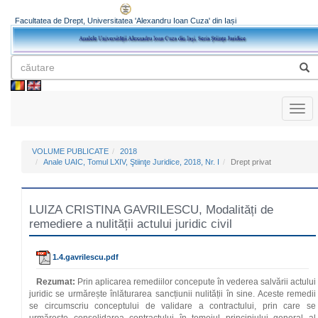
Facultatea de Drept, Universitatea 'Alexandru Ioan Cuza' din Iași
Toggl
naviga
VOLUME PUBLICATE
2018
Anale UAIC, Tomul LXIV, Ştiinţe Juridice, 2018, Nr. I
Drept privat
LUIZA CRISTINA GAVRILESCU, Modalități de
remediere a nulității actului juridic civil
1.4.gavrilescu.pdf
Rezumat:
Prin aplicarea remediilor concepute în vederea salvării actului
juridic se urmărește înlăturarea sancțiunii nulității în sine. Aceste remedii
se circumscriu conceptului de validare a contractului, prin care se