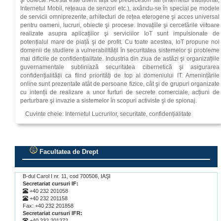
şi obiecte. Acesta este diferit față de predecesori săi (Internetul tradițional,
Internetul Mobil, rețeaua de senzori etc.), axându-se în special pe modele
de servicii omniprezente, arhitecturi de rețea eterogene şi acces universal
pentru oameni, lucruri, obiecte şi procese. Inovațiile şi cercetările viitoare
realizate asupra aplicațiilor şi serviciilor IoT sunt impulsionate de
potențialul mare de piață şi de profit. Cu toate acestea, IoT propune noi
domenii de studiere a vulnerabilității în securitatea sistemelor şi probleme
mai dificile de confidențialitate. Industria din ziua de astăzi şi organizațiile
guvernamentale subliniază securitatea cibernetică şi asigurarea
confidențialității ca fiind priorități de top al domeniului IT. Amenințările
online sunt prezentate atât de persoane fizice, cât şi de grupuri organizate
cu intenții de realizare a unor furturi de secrete comerciale, acțiuni de
perturbare şi invazie a sistemelor în scopuri activiste şi de spionaj.
Cuvinte cheie: Internetul Lucrurilor, securitate, confidențialitate
Facultatea de Drept
.
B-dul Carol I nr. 11, cod 700506, IAŞI
Secretariat cursuri IF:
+40 232 201058
+40 232 201158
Fax: +40 232 201858
Secretariat cursuri IFR:
+40 232 201272