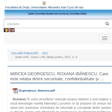
Facultatea de Drept, Universitatea 'Alexandru Ioan Cuza' din Iași
Toggl
naviga
VOLUME PUBLICATE
2017
Anale UAIC, Tomul, LXIII, Științe juridice, 2017, nr. II
MIRCEA GEORGESCU, ROXANA IBĂNESCU, Care
este relația dintre securitate, confidențialitate şi ...
15.georgescu_ibanescu.pdf
Rezumat:
În urma cercetărilor realizate asupra rețelelor a luat naştere o
nouă tehnologie numită Internetul Lucrurilor ce îşi propune să creeze noi
valori prin realizarea schimbului de informații şi cunoştințe dintre oameni