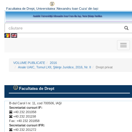
Facultatea de Drept, Universitatea 'Alexandru Ioan Cuza' din Iași
Toggl
naviga
VOLUME PUBLICATE
2016
Anale UAIC, Tomul LXII, Ştiinţe Juridice, 2016, Nr. II
Drept privat
Facultatea de Drept
.
B-dul Carol I nr. 11, cod 700506, IAŞI
Secretariat cursuri IF:
+40 232 201058
+40 232 201158
Fax: +40 232 201858
Secretariat cursuri IFR:
+40 232 201272