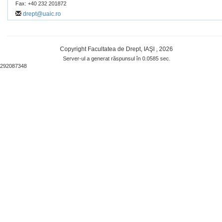
Fax: +40 232 201872
drept@uaic.ro
Copyright Facultatea de Drept, IAŞI , 2026
Server-ul a generat răspunsul în 0.0585 sec.
292087348