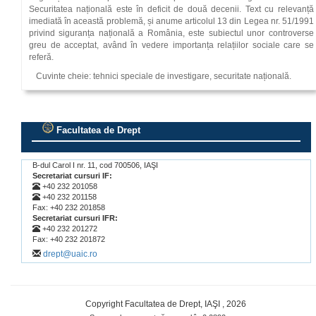
Securitatea națională este în deficit de două decenii. Text cu relevanță
imediată în această problemă, și anume articolul 13 din Legea nr. 51/1991
privind siguranța națională a România, este subiectul unor controverse
greu de acceptat, având în vedere importanța relațiilor sociale care se
referă.
Cuvinte cheie: tehnici speciale de investigare, securitate națională.
Facultatea de Drept
.
B-dul Carol I nr. 11, cod 700506, IAŞI
Secretariat cursuri IF:
+40 232 201058
+40 232 201158
Fax: +40 232 201858
Secretariat cursuri IFR:
+40 232 201272
Fax: +40 232 201872
drept@uaic.ro
Copyright Facultatea de Drept, IAŞI , 2026