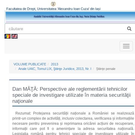
Facultatea de Drept, Universitatea 'Alexandru Ioan Cuza' din Iași
Toggl
naviga
VOLUME PUBLICATE
2013
Anale UAIC, Tomul LIX, Ştiinţe Juridice, 2013, Nr. I
Științe penale
Dan MÂŢĂ: Perspective ale reglementării tehnicilor
speciale de investigare utilizate în materia securităţii
naţionale
Rezumat: Protejarea securității naționale a României se realizează
printr-un complex de activități, inclusiv colectarea, verificarea și informațiile
necesare pentru prevenirea și reprimarea oricărei acțiuni de recuperare,
informații care pot fi o amenințare la adresa securitatea națională.
Legislația română pentru tehnici speciale de investigare utilizate în