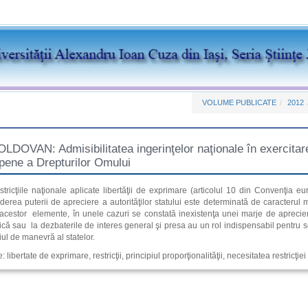
VOLUME PUBLICATE
2012
OVAN: Admisibilitatea ingerinţelor naţionale în exercitarea
opene a Drepturilor Omului
ricţiile naţionale aplicate libertăţii de exprimare (articolul 10 din Convenţia e
tinderea puterii de apreciere a autorităţilor statului este determinată de caracterul m
acestor elemente, în unele cazuri se constată inexistenţa unei marje de apreciere 
itică sau la dezbaterile de interes general şi presa au un rol indispensabil pentru 
ul de manevră al statelor.
 libertate de exprimare, restricţii, principiul proporţionalităţii, necesitatea restricţie