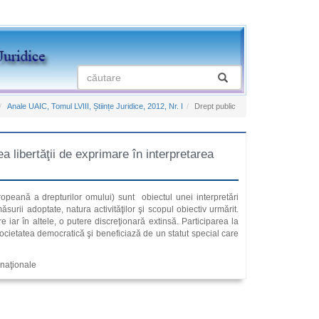
Anale UAIC, Tomul LVIII, Științe Juridice, 2012, Nr. I
Drept public
 libertăţii de exprimare în interpretarea
uropeană a drepturilor omului) sunt obiectul unei interpretări
ăsurii adoptate, natura activităţilor şi scopul obiectiv urmărit.
iar în altele, o putere discreţionară extinsă. Participarea la
societatea democratică şi beneficiază de un statut special care
i naţionale