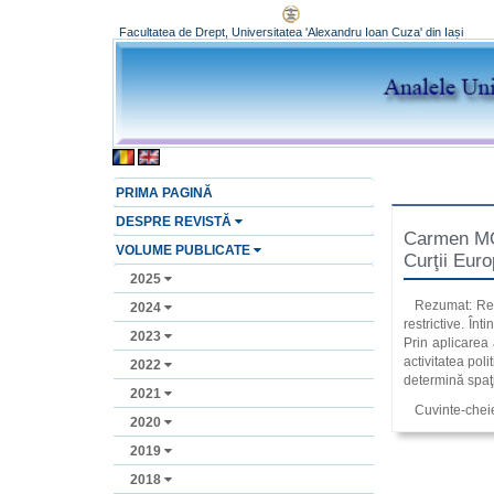
Facultatea de Drept, Universitatea 'Alexandru Ioan Cuza' din Iași
PRIMA PAGINĂ
DESPRE REVISTĂ
Carmen MOLD
VOLUME PUBLICATE
Curţii Eur
2025
Rezumat: Rest
2024
restrictive. În
2023
Prin aplicarea 
activitatea pol
2022
determină spaţi
2021
Cuvinte-cheie:
2020
2019
2018