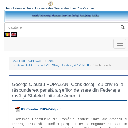
Facultatea de Drept, Universitatea 'Alexandru Ioan Cuza' din Iași
Toggl
naviga
VOLUME PUBLICATE
2012
Anale UAIC, Tomul LVIII, Ştiinţe Juridice, 2012, Nr. II
Științe penale
George Claudiu PUPAZĂN: Considerații cu privire la
răspunderea penală a șefilor de state din Federația
rusă și Statele Unite ale Americii
09_Claudiu_PUPAZAN.pdf
Rezumat: Constituțiile din România, Statele Unite ale Americii și
Federația Rusă să includă dispoziții din textele originale referitoare la