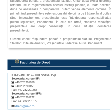
răspunderea penală a președintelui statului. Chiar dacă există diferențe
referindu-se la reglementarea acestei instituții juridice, cu toate acestea,
după ce analizează o comparative, putem vedea elemente comune. În
primul rând, președintele este responsabil de crima de trădare. În al doilea
rând, impeachement președintelui este întotdeauna responsabilitatea
puterii legislative, Parlamentul. În cele din urmă, stabilirea vinovăției
președintele are drept consecință, în orice situație, demiterea
președintelui.
Cuvinte cheie: răspundere penală a președintelui statului, Președintele
Statelor Unite ale Americii, Președintele Federației Ruse, Parlament.
Facultatea de Drept
.
B-dul Carol I nr. 11, cod 700506, IAŞI
Secretariat cursuri IF:
+40 232 201058
+40 232 201158
Fax: +40 232 201858
Secretariat cursuri IFR:
+40 232 201272
Fax: +40 232 201872
drept@uaic.ro