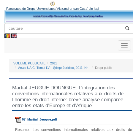
Facultatea de Drept, Universitatea 'Alexandru Ioan Cuza' din Iași
Toggl
naviga
VOLUME PUBLICATE
2011
Anale UAIC, Tomul LVII, Științe Juridice, 2011, Nr. I
Drept public
Martial JEUGUE DOUNGUE: L’integration des
conventions internationales relatives aux droits de
l’homme en droit interne: breve analyse comparee
entre les etats d’Europe et d’Afrique
07_Martial_Jeugue.pdf
Resume: Les conventions internationales relatives aux droits de