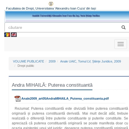
Facultatea de Drept, Universitatea 'Alexandru Ioan Cuza' din Iași
Toggl
naviga
VOLUME PUBLICATE
2009
Anale UAIC, Tomul LV, Științe Juridice, 2009
Drept public
Andra MIHAILĂ: Puterea constituantă
Anale2009_art05AndraMIHAILA_Puterea_constituanta.pdf
Rezumat: Puterea constituantă este divizată între puterea constituantă
originară și puterea constituantă derivată. Mai mult decât atât, trebuie
realizată o diferență între puterile constituante și puterile constituite. Se
apreciază că puterea constituantă originară se poate manifesta doar cu
ocazia existenței unui vid juridic, deoarece puterea constituantă originară