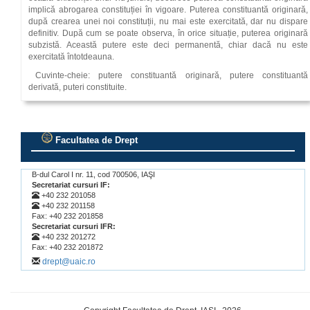
implică abrogarea constituției în vigoare. Puterea constituantă originară,
după crearea unei noi constituții, nu mai este exercitată, dar nu dispare
definitiv. După cum se poate observa, în orice situație, puterea originară
subzistă. Această putere este deci permanentă, chiar dacă nu este
exercitată întotdeauna.
Cuvinte-cheie: putere constituantă originară, putere constituantă
derivată, puteri constituite.
Facultatea de Drept
.
B-dul Carol I nr. 11, cod 700506, IAŞI
Secretariat cursuri IF:
+40 232 201058
+40 232 201158
Fax: +40 232 201858
Secretariat cursuri IFR:
+40 232 201272
Fax: +40 232 201872
drept@uaic.ro