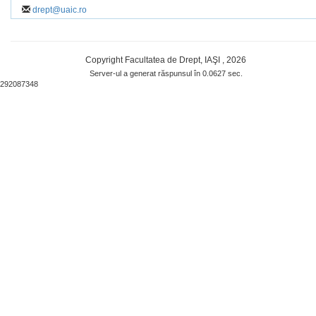
drept@uaic.ro
Copyright Facultatea de Drept, IAŞI , 2026
Server-ul a generat răspunsul în 0.0627 sec.
292087348