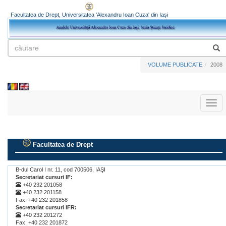
Facultatea de Drept, Universitatea 'Alexandru Ioan Cuza' din Iași
VOLUME PUBLICATE
2008
Toggl
naviga
Facultatea de Drept
.
B-dul Carol I nr. 11, cod 700506, IAŞI
Secretariat cursuri IF:
+40 232 201058
+40 232 201158
Fax: +40 232 201858
Secretariat cursuri IFR:
+40 232 201272
Fax: +40 232 201872