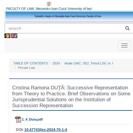
FACULTY OF LAW, 'Alexandru Ioan Cuza' University of Iași
Toggl
naviga
TABLE OF CONTENTS
2024
Anale UAIC. SSJ, Tomul LXX, nr. I
Private Law
Cristina Ramona DUŢĂ: Successive Representation
from Theory to Practice. Brief Observations on Some
Jurisprudential Solutions on the Institution of
Succession Representation
1_4_Duta.pdf
DOI:
10.47743/jss-2024-70-1-4