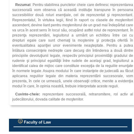
Rezumat
: Pentru stabilirea punctelor cheie care definesc reprezentarea
succesorală vom observa că această instituţie transpune în persoana
succesibililor două roluri esenţiale, cel de reprezentat şi reprezentant.
Reprezentatul, în virtutea legii, fiind în raport cu clasele de moştenitori
ascendent, devine liant pentru moştenitorul de un grad mai îndepărtat care
va urca în acest sens în locul său, ocupând astfel rolul de reprezentant. În
prezenţa reprezentării, legiuitorul a urmărit un echilibru între cei cu
drepturi egale care sunt chemaţi la moştenire şi protecţia oferită în
eventualitatea apariţiei unor evenimente neaşteptate. Pentru a putea
înlătura consecinţele nedrepte care decurg din întinderea a două dintre
prin­cipiile devoluţiunii legale, respectiv principiul proximităţii gradului de
rudenie şi principiul egalităţii între rudele de acelaşi grad, legiuitorul a
identificat calea de mijloc care constituie excepţia de la regulile enunţate
în normele legale. Asupra modului în care instanţele de judecată au făcut
aplicarea regulilor legale din materia reprezentării succesorale, vom
prezenta, în cele ce urmează, unele observaţii critice, menite a evidenţia
modul în care, în opinia noastră, trebuie interpretate aceste reguli.
Cuvinte‑cheie:
reprezentare succesorală, retransmitere, rol activ al
judecătorului, dovada calitate de moştenitor.
Faculty of Law
.