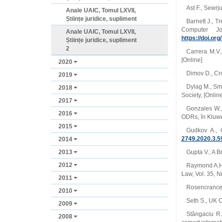
Ast F., Sewrj
Anale UAIC, Tomul LXVII,
Științe juridice, supliment
Barnett J., 
Computer Jo
Anale UAIC, Tomul LXVII,
https://doi.or
Științe juridice, supliment
2
Carrera M.V.
[Online]
2020
Dimov D., Cro
2019
Dylag M., Smi
2018
Society, [Online
2017
Gonzales W.,
2016
ODRs, în Kluwer
2015
Gudkov A., C
2749.2020.3.5
2014
2013
Gupta V., A B
2012
Raymond A.H.,
Law, Vol. 35, Nr
2011
Rosencrance L
2010
Seth S., UK C
2009
Stângaciu R.D
2008