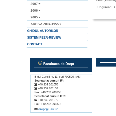
comerţ internaţ
2007
Ungureanu C.T
2006
2005
ARHIVA 2004-1955
GHIDUL AUTORILOR
SISTEM PEER-REVIEW
CONTACT
Facultatea de Drept
.
.
B-dul Carol I nr. 11, cod 700506, IAŞI
Secretariat cursuri IF:
+40 232 201058
+40 232 201158
Fax: +40 232 201858
Secretariat cursuri IFR:
+40 232 201272
Fax: +40 232 201872
drept@uaic.ro