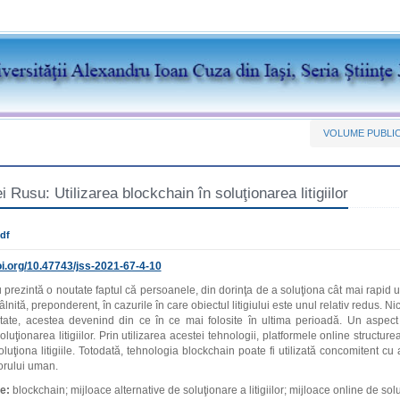
VOLUME PUBLI
 Rusu: Utilizarea blockchain în soluţionarea litigiilor
df
i.org/
10.47743/jss-2021-67-4-10
prezintă o noutate faptul că persoanele, din dorinţa de a soluţiona cât mai rapid un
tâlnită, preponderent, în cazurile în care obiectul litigiului este unul relativ redus. Ni
tate, acestea devenind din ce în ce mai folosite în ultima perioadă. Un aspect 
oluţionarea litigiilor. Prin utilizarea acestei tehnologii, platformele online structu
luţiona litigiile. Totodată, tehnologia blockchain poate fi utilizată concomitent cu an
torului uman.
e:
blockchain; mijloace alternative de soluţionare a litigiilor; mijloace online de solu