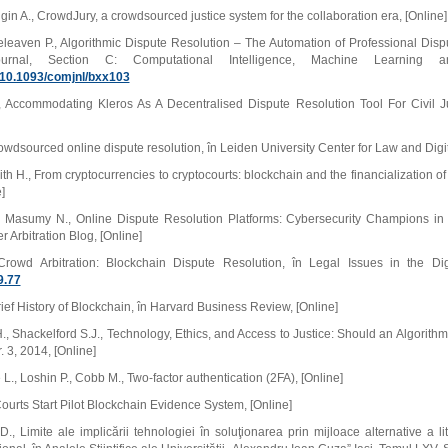
ugin A., CrowdJury, a crowdsourced justice system for the collaboration era, [Online]
Treleaven P., Algorithmic Dispute Resolution – The Automation of Professional Dis
urnal, Section C: Computational Intelligence, Machine Learning
g/10.1093/comjnl/bxx103
, Accommodating Kleros As A Decentralised Dispute Resolution Tool For Civil J
wdsourced online dispute resolution, în Leiden University Center for Law and Digit
th H., From cryptocurrencies to cryptocourts: blockchain and the financialization o
]
 Masumy N., Online Dispute Resolution Platforms: Cybersecurity Champions in t
 Arbitration Blog, [Online]
rowd Arbitration: Blockchain Dispute Resolution, în Legal Issues in the Di
9.77
rief History of Blockchain, în Harvard Business Review, [Online]
 Shackelford S.J., Technology, Ethics, and Access to Justice: Should an Algorithm
. 3, 2014, [Online]
., Loshin P., Cobb M., Two-factor authentication (2FA), [Online]
ourts Start Pilot Blockchain Evidence System, [Online]
., Limite ale implicării tehnologiei în soluţionarea prin mijloace alternative a li