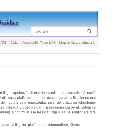
CATE
2021
Anale UAIC, Tomul LXVII, Științe juridice, supliment 2
 litigiu, apelează cât mai des la mijloace alternative. Această
ci utilizarea platformelor online de soluţionare a litigiilor nu mai
de noutate este reprezentat, însă, de utilizarea tehnologiei
rează întreaga procedură dar îi şi remunerează pe utilizatorii ce
umiţi algoritmi în aşa fel încât litigiile să fie soluţionate fără
ţionare a litigiilor; platforme de intermediere; Kleros