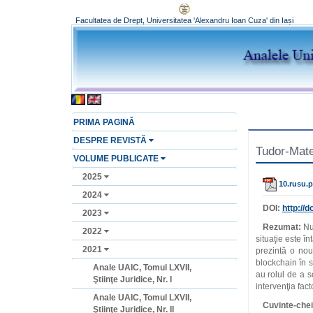
Facultatea de Drept, Universitatea 'Alexandru Ioan Cuza' din Iași
PRIMA PAGINĂ
DESPRE REVISTĂ
Tudor-Matei
VOLUME PUBLICATE
2025
10.rusu.p
2024
DOI:
http://do
2023
Rezumat:
Nu 
2022
situaţie este în
2021
prezintă o nou
blockchain în s
Anale UAIC, Tomul LXVII,
au rolul de a so
Ştiinţe Juridice, Nr. I
intervenţia fac
Anale UAIC, Tomul LXVII,
Cuvinte-chei
Ştiinţe Juridice, Nr. II