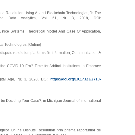
pute Resolution Using AI and Blockchain Technologies, în The
 and Data Analytics, Vol. 61, Nr. 3, 2018, DOI:
ustice Systems: Theoretical Model And Case Of Application,
al Technologies, [Online]
f dispute resolution platforms, în Information, Communication &
he COVID-19 Era? Time for Arbitral Institutions to Embrace
gital Age, Nr. 3, 2020, DOI:
https://doi.org/10.17323/2713-
 be Deciding Your Case?, în Michigan Journal of International
tigiilor Online Dispute Resolution prin prisma raporturilor de