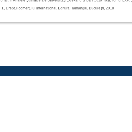
ional, în Analele Ştiinţifice ale Universităţii „Alexandru Ioan Cuza” Iaşi, Tomul LXV, 
., Dreptul comerţului internaţional, Editura Hamangiu, Bucureşti, 2018