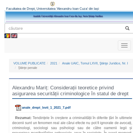
Facultatea de Drept, Universitatea 'Alexandru Ioan Cuza' din Iași
Toggl
naviga
VOLUME PUBLICATE
2021
Anale UAIC, Tomul LXVII, Ştiinţe Juridice, Nr. I
Științe penale
Alexandru Mariț: Considerații teoretice privind
asigurarea securității criminologice în statul de drept
anale_drept_lxvii_1_2021_7.pdf
Rezumat:
Tendințele în creștere a criminalității în diferite țări în ultimele
decenii sunt un fenomen real ale cărui efecte nu pot fi ignorate de avocați,
criminologi, sociologi sau psihologi sau de către oamenii legii și