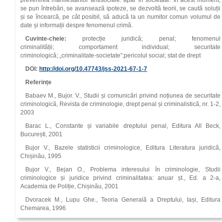
prevenirea manifestărilor antisociale. apar în societate. În acest moment,
se pun întrebări, se avansează ipoteze, se dezvoltă teorii, se caută soluții
și se încearcă, pe cât posibil, să aducă la un numitor comun volumul de
date și informații despre fenomenul crimă.
Cuvinte-cheie:
protecție juridică; penal; fenomenul
criminalității; comportament individual; securitate
criminologică; „criminalitate-societate”;pericolul social; stat de drept
DOI:
http://doi.org/
10.47743
/jss-2021-67-1-7
Referințe
Babaev M., Bujor. V., Studii și comunicări privind noțiunea de securitate
criminologică, Revista de criminologie, drept penal și criminalistică, nr. 1-2,
2003
Barac L., Constante și variabile dreptului penal, Editura All Beck,
București, 2001
Bujor V., Bazele statisticii criminologice, Editura Literatura juridică,
Chișinău, 1995
Bujor V., Bejan O., Problema interesului în criminologie, Studii
criminologice și juridice privind criminalitatea: anuar șt., Ed. a 2-a,
Academia de Poliție, Chișinău, 2001
Dvoracek M., Lupu Ghe., Teoria Generală a Dreptului, Iași, Editura
Chemarea, 1996