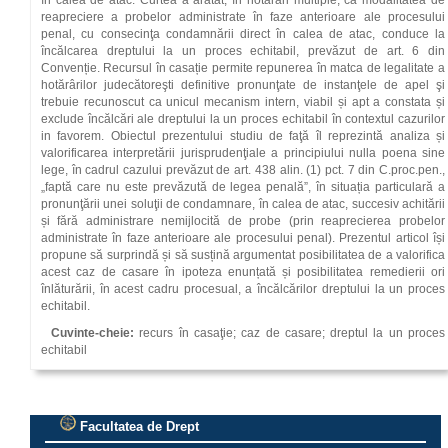
în calea de atac. Curtea a arătat, în hotărâri multiple, că modalitatea de
reapreciere a probelor administrate în faze anterioare ale procesului
penal, cu consecinţa condamnării direct în calea de atac, conduce la
încălcarea dreptului la un proces echitabil, prevăzut de art. 6 din
Convenție. Recursul în casație permite repunerea în matca de legalitate a
hotărârilor judecătoreşti definitive pronunţate de instanţele de apel şi
trebuie recunoscut ca unicul mecanism intern, viabil și apt a constata și
exclude încălcări ale dreptului la un proces echitabil în contextul cazurilor
in favorem. Obiectul prezentului studiu de faţă îl reprezintă analiza și
valorificarea interpretării jurisprudenţiale a principiului nulla poena sine
lege, în cadrul cazului prevăzut de art. 438 alin. (1) pct. 7 din C.proc.pen.,
„faptă care nu este prevăzută de legea penală”, în situația particulară a
pronunţării unei soluţii de condamnare, în calea de atac, succesiv achitării
și fără administrare nemijlocită de probe (prin reaprecierea probelor
administrate în faze anterioare ale procesului penal). Prezentul articol își
propune să surprindă și să susțină argumentat posibilitatea de a valorifica
acest caz de casare în ipoteza enunțată și posibilitatea remedierii ori
înlăturării, în acest cadru procesual, a încălcărilor dreptului la un proces
echitabil.
Cuvinte-cheie:
recurs în casaţie; caz de casare; dreptul la un proces
echitabil
Facultatea de Drept