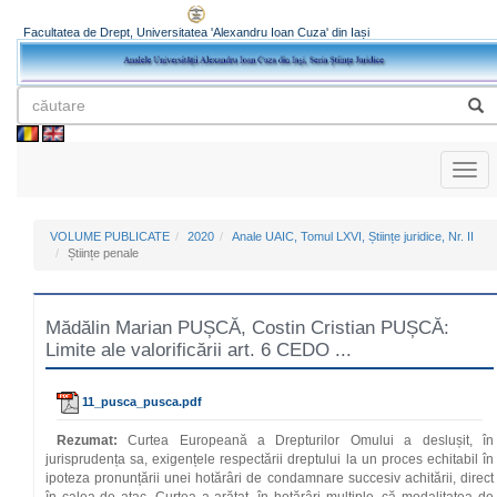
Facultatea de Drept, Universitatea 'Alexandru Ioan Cuza' din Iași
Toggl
naviga
VOLUME PUBLICATE
2020
Anale UAIC, Tomul LXVI, Științe juridice, Nr. II
Științe penale
Mădălin Marian PUȘCĂ, Costin Cristian PUȘCĂ:
Limite ale valorificării art. 6 CEDO ...
11_pusca_pusca.pdf
Rezumat:
Curtea Europeană a Drepturilor Omului a deslușit, în
jurisprudența sa, exigențele respectării dreptului la un proces echitabil în
ipoteza pronunțării unei hotărâri de condamnare succesiv achitării, direct