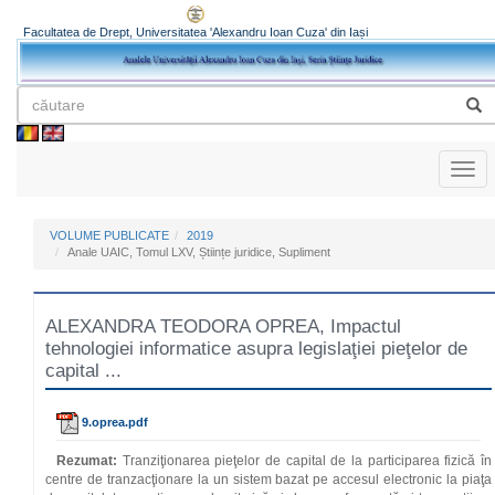
Facultatea de Drept, Universitatea 'Alexandru Ioan Cuza' din Iași
Toggl
naviga
VOLUME PUBLICATE
2019
Anale UAIC, Tomul LXV, Științe juridice, Supliment
ALEXANDRA TEODORA OPREA, Impactul
tehnologiei informatice asupra legislaţiei pieţelor de
capital ...
9.oprea.pdf
Rezumat:
Tranziţionarea pieţelor de capital de la participarea fizică în
centre de tranzac­ţionare la un sistem bazat pe accesul electronic la piaţa