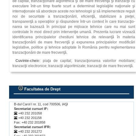
de capital, tranzacţionare algoritmică şi de mare frecvenţă şi tranzacţii cu
executare într‑un timp foarte scurt a determinat legislaţiile naţionale şi
internaţionale să abordeze aceste noi tehno­logii şi să implementeze reguli
noi de securitate a tranzacţionării, eficienţă, stabi­lizare a pieţei,
transparenţă a operaţiilor şi răspundere într‑un context în care tranzacţio­
narea se bazează în principal pe mijloace tehnice care nu mai sunt
controlate în mod direct prin intervenţie umană. Prezenta lucrare vizează
identi­ficarea principalelor chestiuni tehnice de relevanţă în materia
tranzacţionării de mare frecvenţă şi expunerea principalelor modificări
legislative, politice şi tehnice adoptate în România pentru reglementarea
tranzacţionării de mare frecvenţă.
Cuvinte‑chei
e: piaţa de capital; tranzacţionarea valorilor mobiliare;
tranzacţii electronice; tranzacţii algoritmizate; tranzacţii de mare frecvenţă.
Facultatea de Drept
.
B-dul Carol I nr. 11, cod 700506, IAŞI
Secretariat cursuri IF:
+40 232 201058
+40 232 201158
Fax: +40 232 201858
Secretariat cursuri IFR:
+40 232 201272