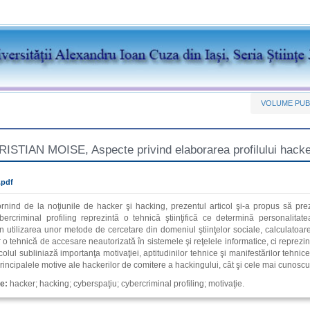
VOLUME PUB
STIAN MOISE, Aspecte privind elaborarea profilului hacker
.pdf
rnind de la noţiunile de hacker şi hacking, prezentul articol şi‑a propus să prez
bercriminal profiling reprezintă o tehnică ştiinţifică ce determină persona­lita
n utilizarea unor metode de cercetare din domeniul ştiinţelor sociale, calculatoare
 o tehnică de accesare neautorizată în sistemele şi reţelele informatice, ci reprezint
icolul subliniază importanţa motivaţiei, aptitudinilor tehnice şi manifestărilor tehni
rincipalele motive ale hackerilor de comitere a hackingului, cât şi cele mai cunoscu
ie:
hacker; hacking; cyberspaţiu; cybercriminal profiling; motivaţie.