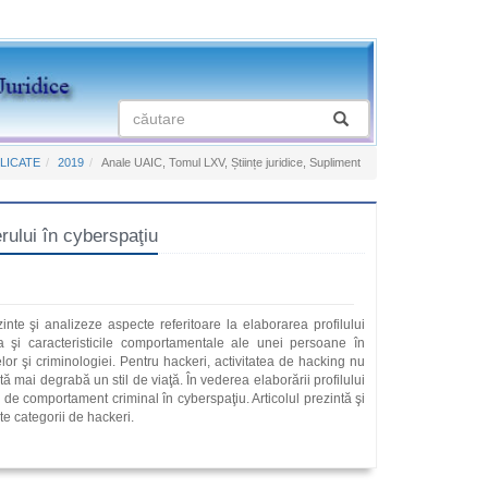
LICATE
2019
Anale UAIC, Tomul LXV, Științe juridice, Supliment
ului în cyberspaţiu
inte şi analizeze aspecte referitoare la elaborarea profilului
tea şi caracteristicile comportamentale ale unei persoane în
lor şi criminologiei. Pentru hackeri, activitatea de hacking nu
ă mai degrabă un stil de viaţă. În vederea elaborării profilului
ce de comportament criminal în cyberspaţiu. Articolul prezintă şi
te categorii de hackeri.