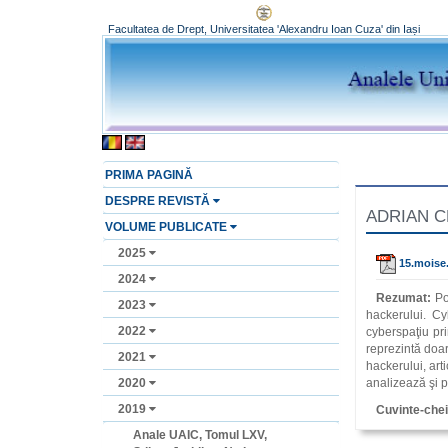
Facultatea de Drept, Universitatea 'Alexandru Ioan Cuza' din Iași
PRIMA PAGINĂ
DESPRE REVISTĂ
ADRIAN CRI
VOLUME PUBLICATE
2025
15.moise
2024
Rezumat:
Po
2023
hackerului. Cy
2022
cyberspaţiu pri
reprezintă doar
2021
hackerului, art
2020
analizează şi p
2019
Cuvinte-che
Anale UAIC, Tomul LXV,