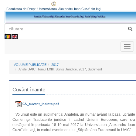
Facultatea de Drept, Universitatea 'Alexandru Ioan Cuza' din Iași
Toggl
naviga
VOLUME PUBLICATE
2017
Anale UAIC, Tomul LXIII, Științe Juridice, 2017, Supliment
Cuvânt înainte
02._cuvant_inainte.pdf
Volumul este un supliment al Analelor, un număr având la bază lucrările
Conferinței Traducerile juridice în cadrul Uniunii Europene, care s-a
desfăşurat în perioada 18-19 mai 2017 la Universitatea „Alexandru Ioan
Cuza” din Iaşi, în cadrul evenimentului „Săptămâna Europeană la UAIC”.