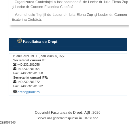
Organizarea Conferinței a fost coordonată de Lector dr. Iulia-Elena Zup
și Lector dr. Carmen-Ecaterina Ciobâcă.
Volumul este îngrijit de Lector dr. Iulia-Elena Zup și Lector dr. Carmen-
Ecaterina Ciobâcă.
Facultatea de Drept
.
B-dul Carol I nr. 11, cod 700506, IAŞI
Secretariat cursuri IF:
+40 232 201058
+40 232 201158
Fax: +40 232 201858
Secretariat cursuri IFR:
+40 232 201272
Fax: +40 232 201872
drept@uaic.ro
Copyright Facultatea de Drept, IAŞI , 2026
Server-ul a generat răspunsul în 0.0788 sec.
292087348