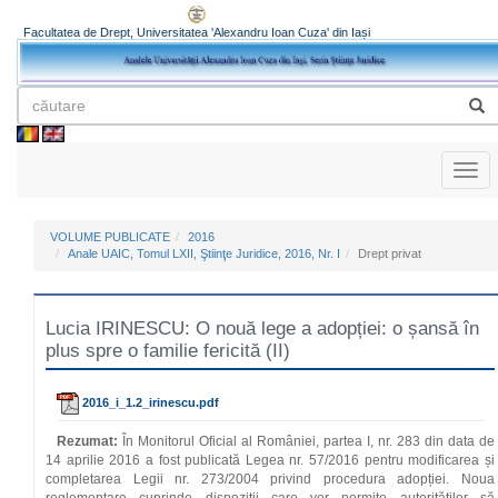
Facultatea de Drept, Universitatea 'Alexandru Ioan Cuza' din Iași
Toggl
naviga
VOLUME PUBLICATE
2016
Anale UAIC, Tomul LXII, Ştiinţe Juridice, 2016, Nr. I
Drept privat
Lucia IRINESCU: O nouă lege a adopției: o șansă în
plus spre o familie fericită (II)
2016_i_1.2_irinescu.pdf
Rezumat:
În Monitorul Oficial al României, partea I, nr. 283 din data de
14 aprilie 2016 a fost publicată Legea nr. 57/2016 pentru modificarea și
completarea Legii nr. 273/2004 privind procedura adopției. Noua