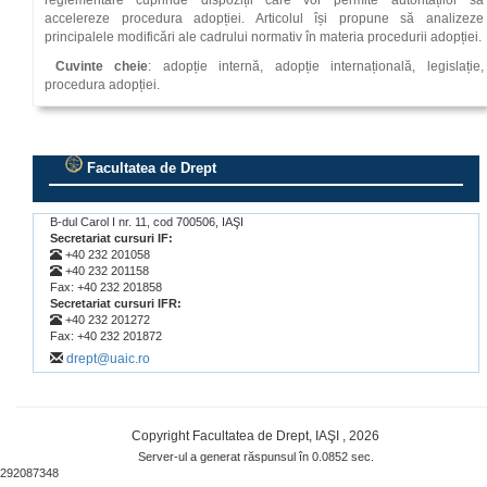
reglementare cuprinde dispoziții care vor permite autorităților să
accelereze procedura adopției. Articolul își propune să analizeze
principalele modificări ale cadrului normativ în materia procedurii adopției.
Cuvinte cheie
: adopție internă, adopție internațională, legislație,
procedura adopției.
Facultatea de Drept
.
B-dul Carol I nr. 11, cod 700506, IAŞI
Secretariat cursuri IF:
+40 232 201058
+40 232 201158
Fax: +40 232 201858
Secretariat cursuri IFR:
+40 232 201272
Fax: +40 232 201872
drept@uaic.ro
Copyright Facultatea de Drept, IAŞI , 2026
Server-ul a generat răspunsul în 0.0852 sec.
292087348