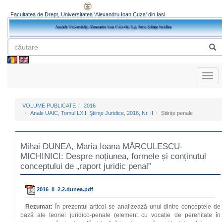
Facultatea de Drept, Universitatea 'Alexandru Ioan Cuza' din Iași
Toggl
naviga
VOLUME PUBLICATE
2016
Anale UAIC, Tomul LXII, Ştiinţe Juridice, 2016, Nr. II
Științe penale
Mihai DUNEA, Maria Ioana MĂRCULESCU-
MICHINICI: Despre noțiunea, formele și conținutul
conceptului de „raport juridic penal”
2016_ii_2.2.dunea.pdf
Rezumat:
În prezentul articol se analizează unul dintre conceptele de
bază ale teoriei juridico-penale (element cu vocație de perenitate în