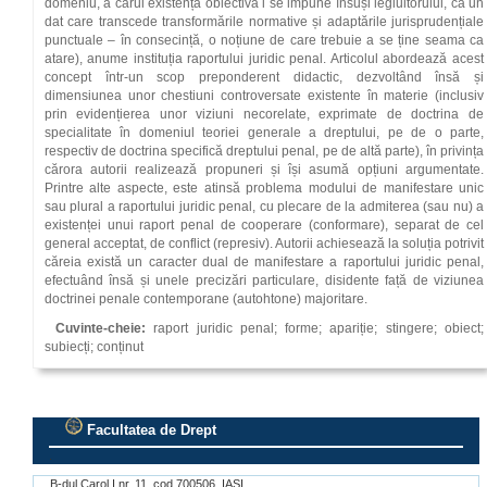
domeniu, a cărui existență obiectivă i se impune însuși legiuitorului, ca un
dat care transcede transformările normative și adaptările jurisprudențiale
punctuale – în consecință, o noțiune de care trebuie a se ține seama ca
atare), anume instituția raportului juridic penal. Articolul abordează acest
concept într-un scop preponderent didactic, dezvoltând însă și
dimensiunea unor chestiuni controversate existente în materie (inclusiv
prin evidențierea unor viziuni necorelate, exprimate de doctrina de
specialitate în domeniul teoriei generale a dreptului, pe de o parte,
respectiv de doctrina specifică dreptului penal, pe de altă parte), în privința
cărora autorii realizează propuneri și își asumă opțiuni argumentate.
Printre alte aspecte, este atinsă problema modului de manifestare unic
sau plural a raportului juridic penal, cu plecare de la admiterea (sau nu) a
existenței unui raport penal de cooperare (conformare), separat de cel
general acceptat, de conflict (represiv). Autorii achiesează la soluția potrivit
căreia există un caracter dual de manifestare a raportului juridic penal,
efectuând însă și unele precizări particulare, disidente față de viziunea
doctrinei penale contemporane (autohtone) majoritare.
Cuvinte-cheie:
raport juridic penal; forme; apariție; stingere; obiect;
subiecți; conținut
Facultatea de Drept
.
B-dul Carol I nr. 11, cod 700506, IAŞI